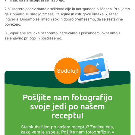
7 minut, da narastejo in se razprejo.
7. V segreto ponev damo arašidovo olje in natrganega piščanca. Prelijemo
ga z omako, ki smo jo zmešali iz sojine in ostrigove omake, kisa ter
ingverja. Dodamo še limetin sok in dobro premešamo, da se sestavine
povežejo.
8. Soparjene štručke razpremo, nadevamo s piščancem, okrasimo z
zelenjavno prilogo in postrežemo.
Sodeluj!
Pošljite nam fotografijo
svoje jedi po našem
receptu!
Ste skuhali jed po našem receptu? Zanima nas,
kako vam je uspela. Pošljite nam fotografijo in v