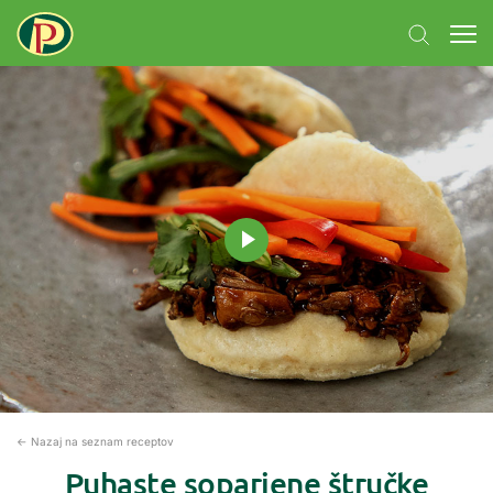
← Nazaj na seznam receptov
Puhaste soparjene štručke