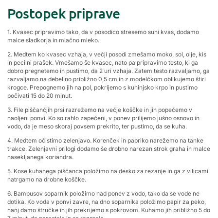
Postopek priprave
1. Kvasec pripravimo tako, da v posodico stresemo suhi kvas, dodamo
malce sladkorja in mlačno mleko.
2. Medtem ko kvasec vzhaja, v večji posodi zmešamo moko, sol, olje, kis
in pecilni prašek. Vmešamo še kvasec, nato pa pripravimo testo, ki ga
dobro pregnetemo in pustimo, da 2 uri vzhaja. Zatem testo razvaljamo, ga
razvaljamo na debelino približno 0,5 cm in z modelčkom oblikujemo štiri
krogce. Prepognemo jih na pol, pokrijemo s kuhinjsko krpo in pustimo
počivati 15 do 20 minut.
3. File piščančjih prsi razrežemo na večje koščke in jih popečemo v
naoljeni ponvi. Ko so rahlo zapečeni, v ponev prilijemo jušno osnovo in
vodo, da je meso skoraj povsem prekrito, ter pustimo, da se kuha.
4. Medtem očistimo zelenjavo. Korenček in papriko narežemo na tanke
trakce. Zelenjavni prilogi dodamo še drobno narezan strok graha in malce
nasekljanega koriandra.
5. Kose kuhanega piščanca položimo na desko za rezanje in ga z vilicami
natrgamo na drobne koščke.
6. Bambusov soparnik položimo nad ponev z vodo, tako da se vode ne
dotika. Ko voda v ponvi zavre, na dno soparnika položimo papir za peko,
nanj damo štručke in jih prekrijemo s pokrovom. Kuhamo jih približno 5 do