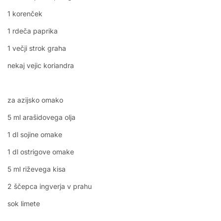
1 korenček
1 rdeča paprika
1 večji strok graha
nekaj vejic koriandra
za azijsko omako
5 ml arašidovega olja
1 dl sojine omake
1 dl ostrigove omake
5 ml riževega kisa
2 ščepca ingverja v prahu
sok limete