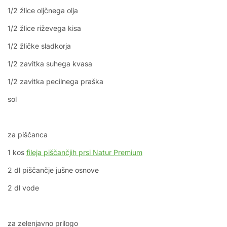
1/2 žlice oljčnega olja
1/2 žlice riževega kisa
1/2 žličke sladkorja
1/2 zavitka suhega kvasa
1/2 zavitka pecilnega praška
sol
za piščanca
1 kos
fileja piščančjih prsi Natur Premium
2 dl piščančje jušne osnove
2 dl vode
za zelenjavno prilogo