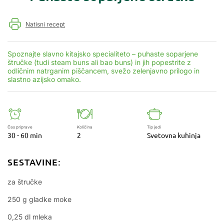
Natisni recept
Spoznajte slavno kitajsko specialiteto – puhaste soparjene
štručke (tudi steam buns ali bao buns) in jih popestrite z
odličnim natrganim piščancem, svežo zelenjavno prilogo in
slastno azijsko omako.
Čas priprave
Količina
Tip jedi
30 - 60 min
2
Svetovna kuhinja
SESTAVINE:
za štručke
250 g gladke moke
0,25 dl mleka