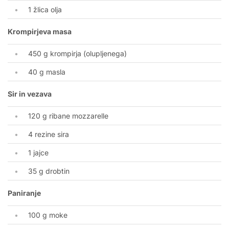
1 žlica olja
Krompirjeva masa
450 g krompirja (olupljenega)
40 g masla
Sir in vezava
120 g ribane mozzarelle
4 rezine sira
1 jajce
35 g drobtin
Paniranje
100 g moke