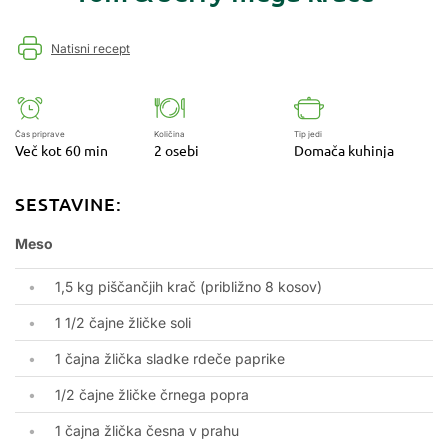
Natisni recept
Čas priprave
Količina
Tip jedi
Več kot 60 min
2 osebi
Domača kuhinja
SESTAVINE:
Meso
1,5 kg piščančjih krač (približno 8 kosov)
1 1/2 čajne žličke soli
1 čajna žlička sladke rdeče paprike
1/2 čajne žličke črnega popra
1 čajna žlička česna v prahu