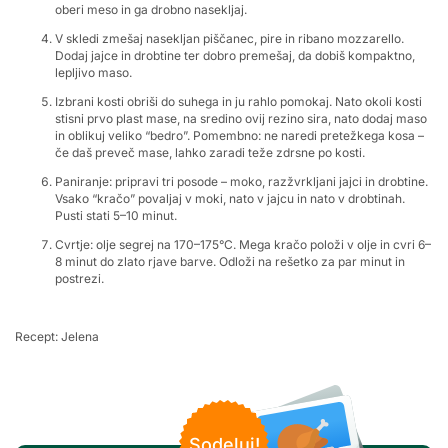
oberi meso in ga drobno nasekljaj.
V skledi zmešaj nasekljan piščanec, pire in ribano mozzarello.
Dodaj jajce in drobtine ter dobro premešaj, da dobiš kompaktno,
lepljivo maso.
Izbrani kosti obriši do suhega in ju rahlo pomokaj. Nato okoli kosti
stisni prvo plast mase, na sredino ovij rezino sira, nato dodaj maso
in oblikuj veliko “bedro”. Pomembno: ne naredi pretežkega kosa –
če daš preveč mase, lahko zaradi teže zdrsne po kosti.
Paniranje: pripravi tri posode – moko, razžvrkljani jajci in drobtine.
Vsako “kračo” povaljaj v moki, nato v jajcu in nato v drobtinah.
Pusti stati 5–10 minut.
Cvrtje: olje segrej na 170–175°C. Mega kračo položi v olje in cvri 6–
8 minut do zlato rjave barve. Odloži na rešetko za par minut in
postrezi.
Recept: Jelena
Sodeluj!