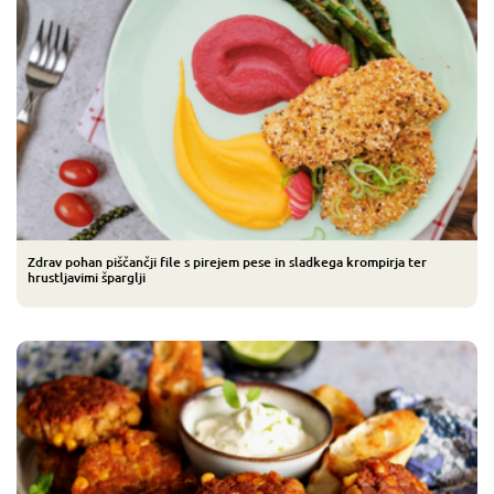
Zdrav pohan piščančji file s pirejem pese in sladkega krompirja ter
hrustljavimi šparglji