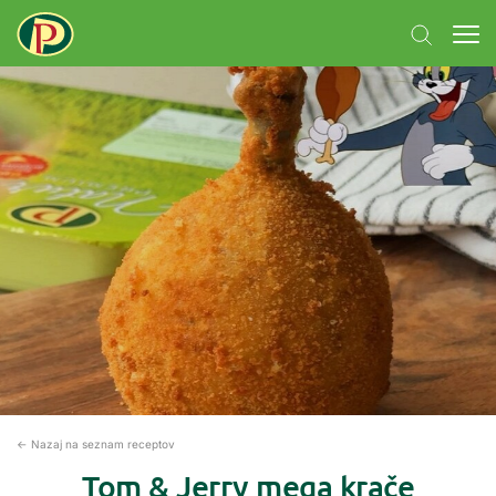
← Nazaj na seznam receptov
Tom & Jerry mega krače