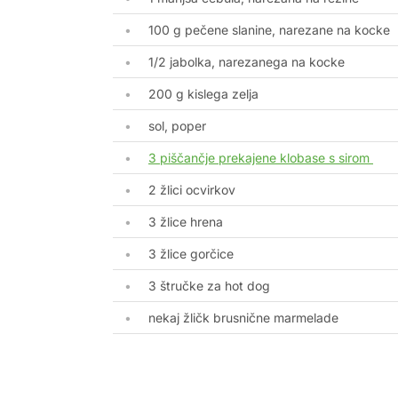
100 g pečene slanine, narezane na kocke
1/2 jabolka, narezanega na kocke
200 g kislega zelja
sol, poper
3 piščančje prekajene klobase s sirom
2 žlici ocvirkov
3 žlice hrena
3 žlice gorčice
3 štručke za hot dog
nekaj žličk brusnične marmelade