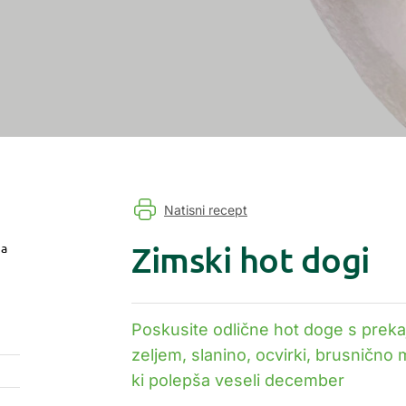
Natisni recept
Zimski hot dogi
ja
Poskusite odlične hot doge s preka
zeljem, slanino, ocvirki, brusničn
ki polepša veseli december