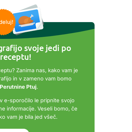
deluj!
rafijo svoje jedi po
receptu!
ceptu? Zanima nas, kako vam je
grafijo in v zameno vam bomo
 Perutnine Ptuj
.
v e-sporočilo le pripnite svojo
bne informacije. Veseli bomo, če
o vam je bila jed všeč.