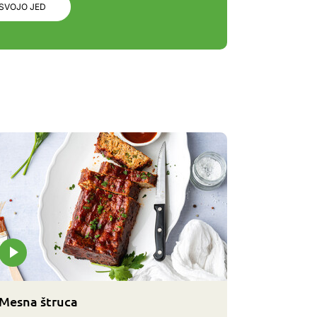
 SVOJO JED
Mesna štruca