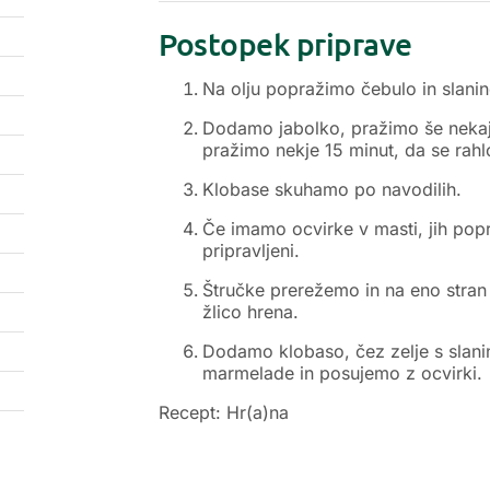
Postopek priprave
Na olju popražimo čebulo in slanin
Dodamo jabolko, pražimo še nekaj 
pražimo nekje 15 minut, da se rahl
Klobase skuhamo po navodilih.
Če imamo ocvirke v masti, jih po
pripravljeni.
Štručke prerežemo in na eno stra
žlico hrena.
Dodamo klobaso, čez zelje s slani
marmelade in posujemo z ocvirki.
Recept: Hr(a)na