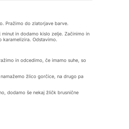
o. Pražimo do zlatorjave barve.
minut in dodamo kislo zelje. Začinimo in
o karamelizira. Odstavimo.
pražimo in odcedimo, če imamo suhe, so
n namažemo žlico gorčice, na drugo pa
no, dodamo še nekaj žličk brusnične