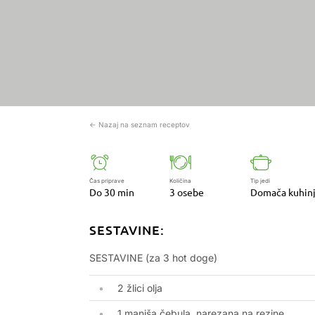
← Nazaj na seznam receptov
Čas priprave
Količina
Tip jedi
Do 30 min
3 osebe
Domača kuhin
SESTAVINE:
SESTAVINE (za 3 hot doge)
2 žlici olja
1 manjša čebula, narezana na rezine