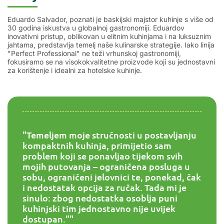
Eduardo Salvador, poznati je baskijski majstor kuhinje s više od
30 godina iskustva u globalnoj gastronomiji. Eduardov
inovativni pristup, oblikovan u elitnim kuhinjama i na luksuznim
jahtama, predstavlja temelj naše kulinarske strategije. Iako linija
"Perfect Professional" ne teži vrhunskoj gastronomiji,
fokusiramo se na visokokvalitetne proizvode koji su jednostavni
za korištenje i idealni za hotelske kuhinje.
"Temeljem moje stručnosti u postavljanju
kompaktnih kuhinja, primijetio sam
problem koji se ponavljao tijekom svih
mojih putovanja – ograničena posluga u
sobu, ograničeni jelovnici te, ponekad, čak
i nedostatak opcija za ručak. Tada mi je
sinulo: zbog nedostatka osoblja puni
kuhinjski tim jednostavno nije uvijek
dostupan.”"