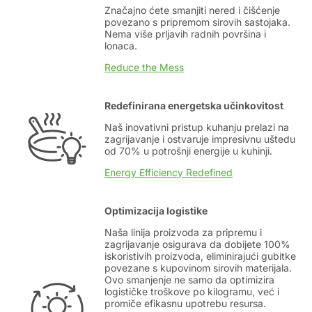
Značajno ćete smanjiti nered i čišćenje
povezano s pripremom sirovih sastojaka.
Nema više prljavih radnih površina i
lonaca.
Reduce the Mess
Redefinirana energetska učinkovitost
Naš inovativni pristup
kuhanju prelazi na
zagrijavanje i ostvaruje impresivnu uštedu
od 70% u potrošnji energije u kuhinji.
Energy Efficiency Redefined
Optimizacija logistike
Naša linija proizvoda za pripremu i
zagrijavanje osigurava da dobijete 100%
iskoristivih proizvoda, eliminirajući gubitke
povezane s kupovinom sirovih materijala.
Ovo smanjenje ne samo da optimizira
logističke troškove po kilogramu, već i
promiče efikasnu upotrebu resursa.