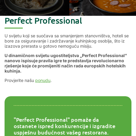
Perfect Professional
U svijetu koji se suočava sa smanjenjem stanovništva, hoteli se
bore za osiguravanje i zadržavanje kuhinjskog osoblja, što iz
izazova prerasta u gotovo nemoguću misiju.
U dinamičnom svijetu ugostiteljstva „Perfect Professional”
nanovo ispisuje pravila igre te predstavlja revolucionarno
rješenje koje će promijeniti način rada europskih hotelskih
kuhinja.
Provjerite našu
ponudu
.
"Perfect Professional" pomaže da
ostanete ispred konkurencije i izgradite
uspješnu budućnost vašeg restorana.