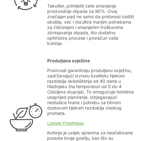
Također, primijetit ćete smanjenje
proizvodnje otpada za 90%. Ovaj
značajan pad ne samo da pridonosi zaštiti
okoliša, već i rezultira manjim potrebama
za čišćenjem i smanjenim troškovima
zbrinjavanja otpada, što dodatno
optimizira procese i proračun vaše
kuhinje.
Produljena svježina
Proizvodi garantiraju produljenu svježinu,
zadržavajući izvrsnu kvalitetu tijekom
razdoblja skladištenja od 40 dana u
hladnjaku (na temperaturi od 0 do 4
Celzijeva stupnja). To omogućuje hotelima
unaprijed planiranje, izbjegavajući
nestašice hrane i potrebu za hitnom
dostavom tijekom razdoblja visokog
prometa.
Longer Freshness
Kuhinja je uvijek spremna za neočekivane
poraste broja gostiju, kao što su