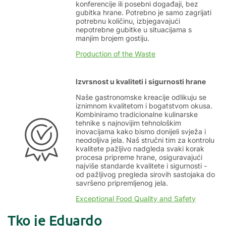
konferencije ili posebni događaji, bez
gubitka hrane. Potrebno je samo zagrijati
potrebnu količinu, izbjegavajući
nepotrebne gubitke u situacijama s
manjim brojem gostiju.
Production of the Waste
Izvrsnost u kvaliteti i sigurnosti hrane
Naše gastronomske kreacije odlikuju se
iznimnom kvalitetom i bogatstvom okusa.
Kombiniramo tradicionalne kulinarske
tehnike s najnovijim tehnološkim
inovacijama kako bismo donijeli svježa i
neodoljiva jela. Naš stručni tim za kontrolu
kvalitete pažljivo nadgleda svaki korak
procesa pripreme hrane, osiguravajući
najviše standarde kvalitete i sigurnosti -
od pažljivog pregleda sirovih sastojaka do
savršeno pripremljenog jela.
Exceptional Food Quality and Safety
Tko je Eduardo