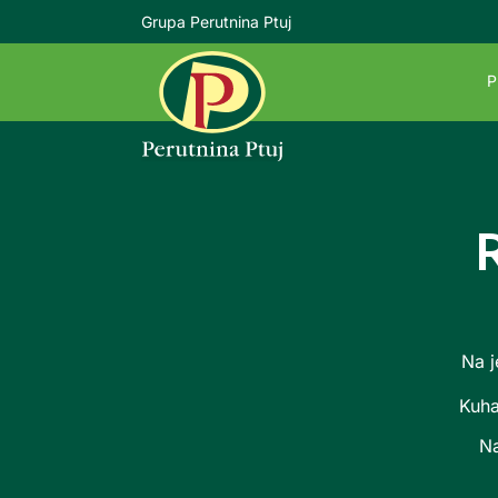
Grupa Perutnina Ptuj
P
Na j
Kuha
Na