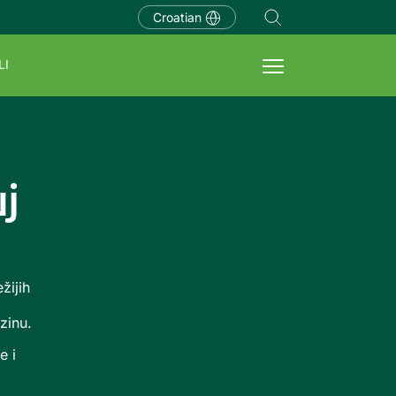
Croatian
LI
j
žijih
zinu.
e i