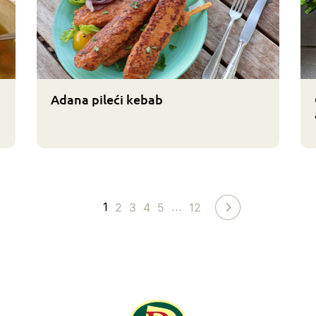
Adana pileći kebab
1
...
2
3
4
5
12