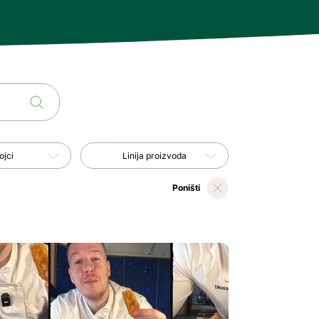
RecipeHolderPage.LABEL_PRODUCT_LINE_TITLE
ojci
Linija proizvoda
Poništi