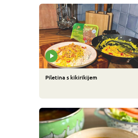
Piletina s kikirikijem