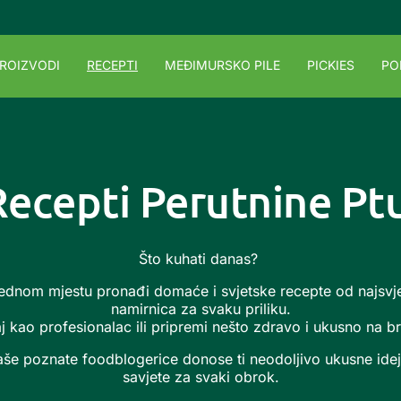
ROIZVODI
RECEPTI
MEĐIMURSKO PILE
PICKIES
PO
Recepti Perutnine Ptu
Što kuhati danas?
ednom mjestu pronađi domaće i svjetske recepte od najsvje
namirnica za svaku priliku.
j kao profesionalac ili pripremi nešto zdravo i ukusno na br
še poznate foodblogerice donose ti neodoljivo ukusne idej
savjete za svaki obrok.