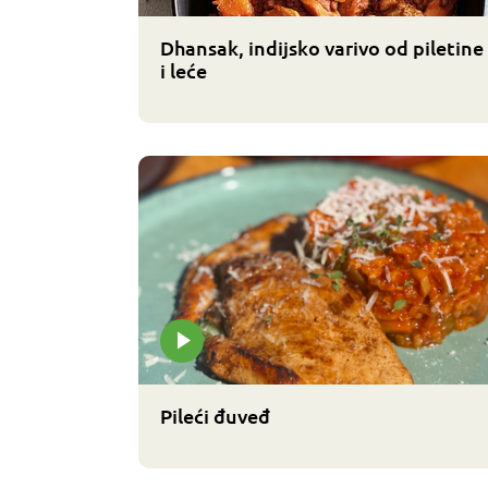
Dhansak, indijsko varivo od piletine
i leće
Pileći đuveđ