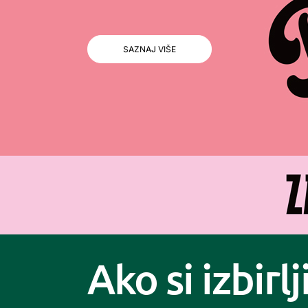
SAZNAJ VIŠE
Ako si izbirlj