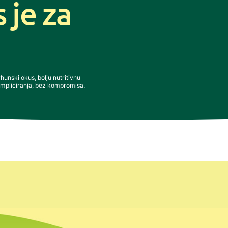
s je za
rhunski okus, bolju nutritivnu
ompliciranja, bez kompromisa.