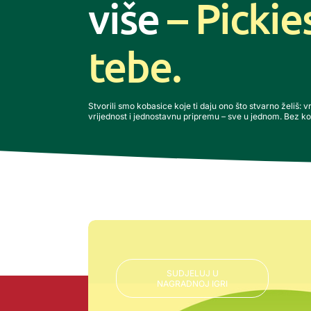
više
– Pickie
tebe.
Stvorili smo kobasice koje ti daju ono što stvarno želiš: v
vrijednost i jednostavnu pripremu – sve u jednom. Bez k
SUDJELUJ U
NAGRADNOJ IGRI