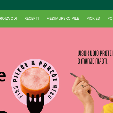
ROIZVODI
RECEPTI
MEĐIMURSKO PILE
PICKIES
PO
e