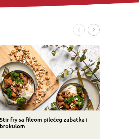
Stir fry sa fileom pilećeg zabatka i
Fileti pi
brokulom
brokulo