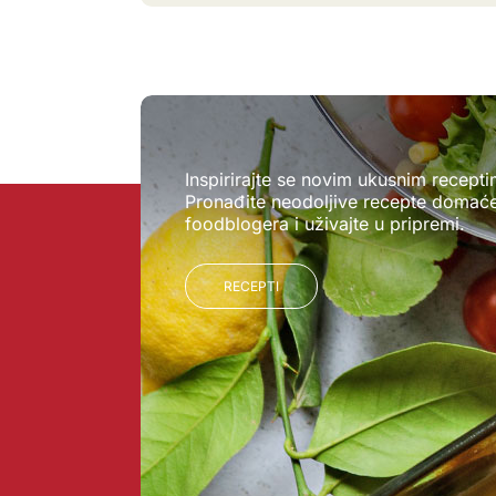
Inspirirajte se novim ukusnim recepti
Pronađite neodoljive recepte domaće 
foodblogera i uživajte u pripremi.
RECEPTI