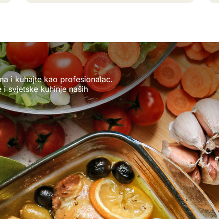
ma i kuhajte kao profesionalac.
i svjetske kuhinje naših