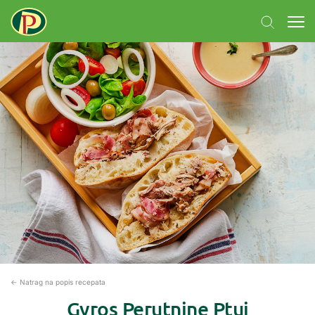
← Natrag na popis recepata
Gyros Perutnine Ptuj