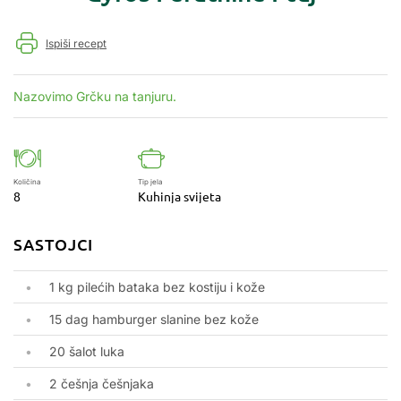
Ispiši recept
Nazovimo Grčku na tanjuru.
Količina
Tip jela
8
Kuhinja svijeta
SASTOJCI
1 kg pilećih bataka bez kostiju i kože
15 dag hamburger slanine bez kože
20 šalot luka
2 češnja češnjaka