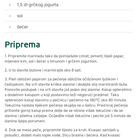
1,5 dl grčkog jogurta
sol
šećer
Priprema
1. Pripremite marinadu tako da pomiješate cimet, piment, bijeli papar,
mljeveni kim, sol i šećer s limunom i grčkim jogurtom.
2. U to stavite butove i marinirajte oko 8 sati.
3. Pleh obložen papirom za pečenje obložite očišćenom ljutikom i
češnjakom. Na vrh stavite kriške slanine i dodajte sloj mariniranih buta.
Ponovite postupak i na vrh stavite još jedan sloj slanine. Kalup opteretimo
s dodatnim kalupom u koji postavimo teži negorući predmet. Tako
opterećeni kalup stavimo u pečnicu i pečemo
na 180°C oko 90 minuta.
Tekućina nastala tijekom pečenja skuplja se u šalicu. Pred kraj pečenja
pritisnite gornji kalup prema dolje da se istisne višak tekućine i da se
slanina i piletina zalijepe. Ocijedite višak tekućine i pecite još 5 minuta da
slanina lijepo porumeni.
4. Dok se meso peče, pripremite tijesto za kruh. Kvasac samljeti u
posudici, dodati malo tople vode, žlicu brašna i šećera. Kad kvasac