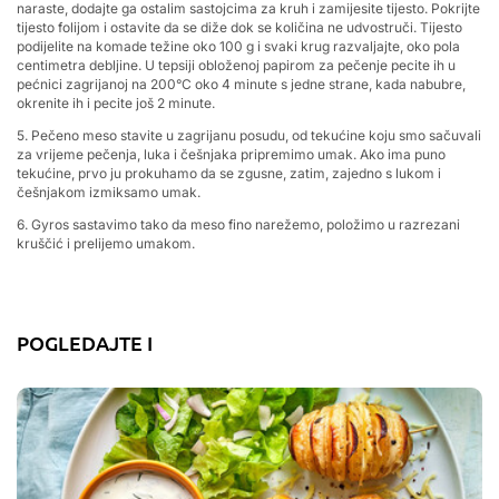
naraste, dodajte ga ostalim sastojcima za kruh i zamijesite tijesto. Pokrijte
tijesto folijom i ostavite da se diže dok se količina ne udvostruči. Tijesto
podijelite na komade težine oko 100 g i svaki krug razvaljajte, oko pola
centimetra debljine. U tepsiji obloženoj papirom za pečenje pecite ih u
pećnici zagrijanoj na 200°C oko 4 minute s jedne strane, kada nabubre,
okrenite ih i pecite još 2 minute.
5. Pečeno meso stavite u zagrijanu posudu, od tekućine koju smo sačuvali
za vrijeme pečenja, luka i češnjaka pripremimo umak. Ako ima puno
tekućine, prvo ju prokuhamo da se zgusne, zatim, zajedno s lukom i
češnjakom izmiksamo umak.
6. Gyros sastavimo tako da meso fino narežemo, položimo u razrezani
kruščić i prelijemo umakom.
POGLEDAJTE I