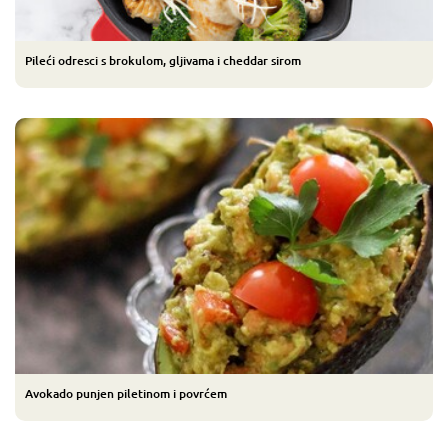
Pileći odresci s brokulom, gljivama i cheddar sirom
Avokado punjen piletinom i povrćem