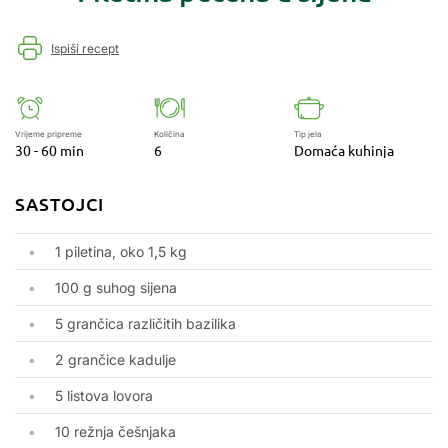
Ispiši recept
Vrijeme pripreme
Količina
Tip jela
30 - 60 min
6
Domaća kuhinja
SASTOJCI
1 piletina, oko 1,5 kg
100 g suhog sijena
5 grančica različitih bazilik
a
2 grančice kadulj
e
5 listova lovora
10 režnja
češnjaka