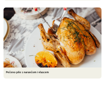
Pečeno pile s narančom i vlascem