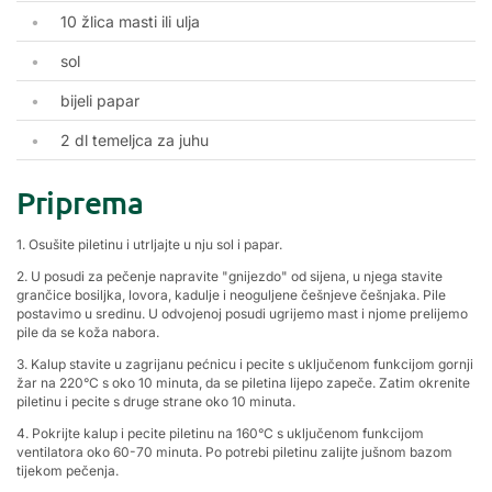
10 žlica masti ili ulja
sol
bijeli papar
2 dl temeljca za juhu
Priprema
1. Osušite piletinu i utrljajte u nju sol i papar.
2. U posudi za pečenje napravite "gnijezdo" od sijena, u njega stavite
grančice bosiljka, lovora, kadulje i neoguljene češnjeve češnjaka. Pile
postavimo u sredinu. U odvojenoj posudi ugrijemo mast i njome prelijemo
pile da se koža nabora.
3. Kalup stavite u zagrijanu pećnicu i pecite s uključenom funkcijom gornji
žar na 220°C s oko 10 minuta, da se piletina lijepo zapeče. Zatim okrenite
piletinu i pecite s druge strane oko 10 minuta.
4. Pokrijte kalup i pecite piletinu na 160°C s uključenom funkcijom
ventilatora oko 60-70 minuta. Po potrebi piletinu zalijte jušnom bazom
tijekom pečenja.