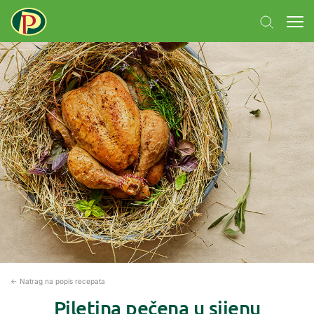
← Natrag na popis recepata
Piletina pečena u sijenu