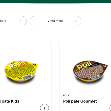
a
Vrsta mesa
štete
Vrsta mesa
POLI
i pate Kids
Poli pate Gourmet
SAZNAJ