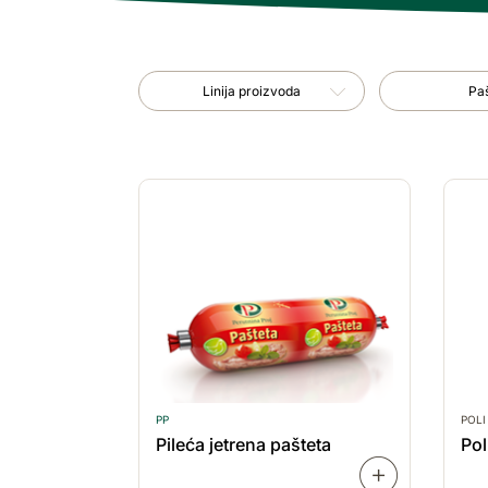
Linija proizvoda
Vrsta proizvod
Linija proizvoda
Pa
PP
POLI
Pileća jetrena pašteta
Pol
SAZNAJ