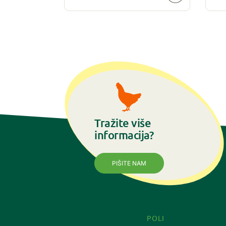
VIŠE
Tražite više
informacija?
PIŠITE NAM
POLI