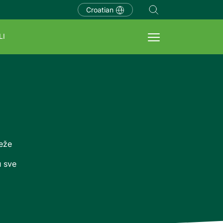
Croatian
LI
eže
u sve