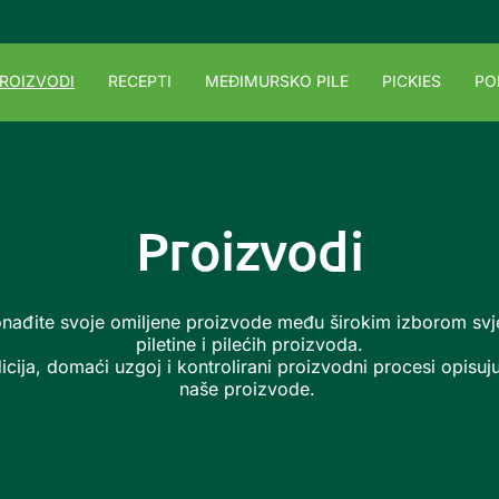
ROIZVODI
RECEPTI
MEĐIMURSKO PILE
PICKIES
PO
Proizvodi
nađite svoje omiljene proizvode među širokim izborom svj
piletine i pilećih proizvoda.
icija, domaći uzgoj i kontrolirani proizvodni procesi opisuj
naše proizvode.