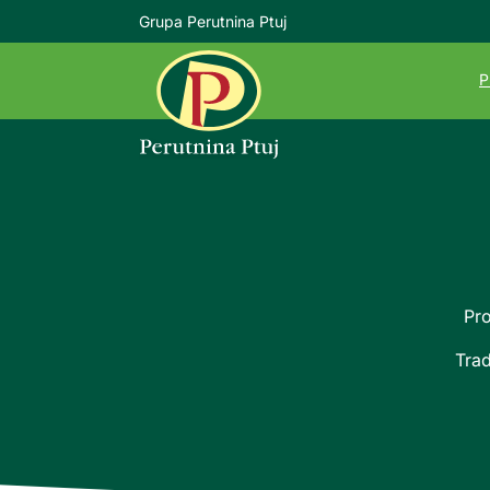
Grupa Perutnina Ptuj
P
Pro
T
rad