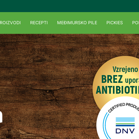
ROIZVODI
RECEPTI
MEĐIMURSKO PILE
PICKIES
PO
a