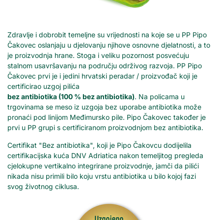
Zdravlje i dobrobit temeljne su vrijednosti na koje se u PP Pipo
Čakovec oslanjaju u djelovanju njihove osnovne djelatnosti, a to
je proizvodnja hrane. Stoga i veliku pozornost posvećuju
stalnom usavršavanju na području održivog razvoja. PP Pipo
Čakovec prvi je i jedini hrvatski peradar / proizvođač koji je
certificirao uzgoj pilića
bez antibiotika (100 % bez antibiotika)
. Na policama u
trgovinama se meso iz uzgoja bez uporabe antibiotika može
pronaći pod linijom Međimursko pile. Pipo Čakovec također je
prvi u PP grupi s certificiranom proizvodnjom bez antibiotika.
Certifikat "Bez antibiotika", koji je Pipo Čakovcu dodijelila
certifikacijska kuća DNV Adriatica nakon temeljitog pregleda
cjelokupne vertikalno integrirane proizvodnje, jamči da pilići
nikada nisu primili bilo koju vrstu antibiotika u bilo kojoj fazi
svog životnog ciklusa.