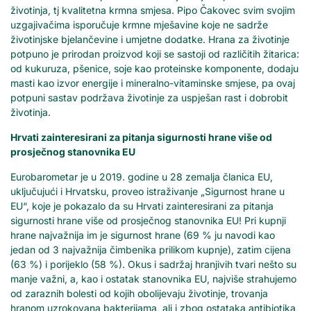
životinja, tj kvalitetna krmna smjesa. Pipo Čakovec svim svojim
uzgajivačima isporučuje krmne mješavine koje ne sadrže
životinjske bjelančevine i umjetne dodatke. Hrana za životinje
potpuno je prirodan proizvod koji se sastoji od različitih žitarica:
od kukuruza, pšenice, soje kao proteinske komponente, dodaju
masti kao izvor energije i mineralno-vitaminske smjese, pa ovaj
potpuni sastav podržava životinje za uspješan rast i dobrobit
životinja.
Hrvati zainteresirani za pitanja sigurnosti hrane više od
prosječnog stanovnika EU
Eurobarometar je u 2019. godine u 28 zemalja članica EU,
uključujući i Hrvatsku, proveo istraživanje „Sigurnost hrane u
EU“, koje je pokazalo da su Hrvati zainteresirani za pitanja
sigurnosti hrane više od prosječnog stanovnika EU! Pri kupnji
hrane najvažnija im je sigurnost hrane (69 % ju navodi kao
jedan od 3 najvažnija čimbenika prilikom kupnje), zatim cijena
(63 %) i porijeklo (58 %). Okus i sadržaj hranjivih tvari nešto su
manje važni, a, kao i ostatak stanovnika EU, najviše strahujemo
od zaraznih bolesti od kojih obolijevaju životinje, trovanja
hranom uzrokovana bakterijama, ali i zbog ostataka antibiotika,