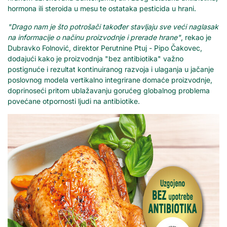
hormona ili steroida u mesu te ostataka pesticida u hrani.
"Drago nam je što potrošači također stavljaju sve veći naglasak
na informacije o načinu proizvodnje i prerade hrane"
, rekao je
Dubravko Folnović, direktor Perutnine Ptuj - Pipo Čakovec,
dodajući kako je proizvodnja "bez antibiotika" važno
postignuće i rezultat kontinuiranog razvoja i ulaganja u jačanje
poslovnog modela vertikalno integrirane domaće proizvodnje,
doprinoseći pritom ublažavanju gorućeg globalnog problema
povećane otpornosti ljudi na antibiotike.