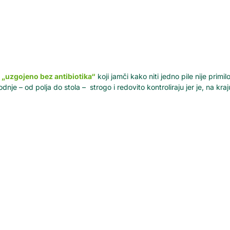
m
„uzgojeno bez antibiotika“
koji jamči kako niti jedno pile nije primil
odnje – od polja do stola – strogo i redovito kontroliraju jer je, na kr