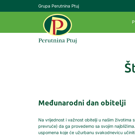
Grupa Perutnina Ptuj
P
Š
Međunarodni dan obitelji
Na vrijednost i važnost obitelji u našim životim
prevruće) da ga provedemo sa svojim najbližima. Šet
uspomena koje će užurbanu svakodnevicu učiniti p