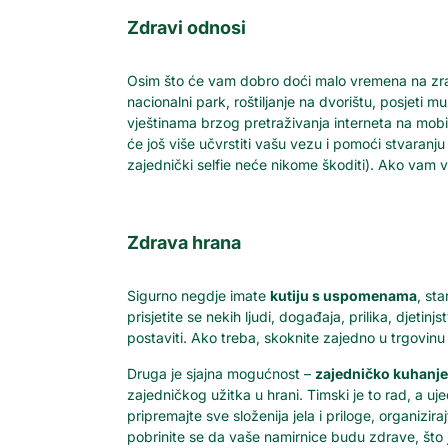
Zdravi odnosi
Osim što će vam dobro doći malo vremena na zraku, 
nacionalni park, roštiljanje na dvorištu, posjeti m
vještinama brzog pretraživanja interneta na mobite
će još više učvrstiti vašu vezu i pomoći stvaranj
zajednički selfie neće nikome škoditi). Ako vam v
Zdrava hrana
Sigurno negdje imate
kutiju s uspomenama
, st
prisjetite se nekih ljudi, događaja, prilika, djetinj
postaviti. Ako treba, skoknite zajedno u trgovinu
Druga je sjajna mogućnost –
zajedničko kuhanje
zajedničkog užitka u hrani. Timski je to rad, a uj
pripremajte sve složenija jela i priloge, organizira
pobrinite se da vaše namirnice budu zdrave, što 