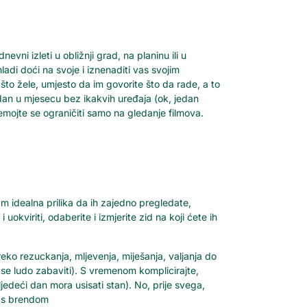
ni izleti u obližnji grad, na planinu ili u
ladi doći na svoje i iznenaditi vas svojim
 što žele, umjesto da im govorite što da rade, a to
an u mjesecu bez ikakvih uređaja (ok, jedan
emojte se ograničiti samo na gledanje filmova.
vam idealna prilika da ih zajedno pregledate,
 uokviriti, odaberite i izmjerite zid na koji ćete ih
reko rezuckanja, mljevenja, miješanja, valjanja do
m se ludo zabaviti). S vremenom komplicirajte,
sljedeći dan mora usisati stan). No, prije svega,
, s brendom