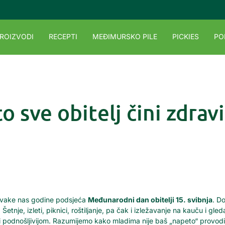
ROIZVODI
RECEPTI
MEĐIMURSKO PILE
PICKIES
PO
to sve obitelj čini zdrav
a svake nas godine podsjeća
Međunarodni dan obitelji 15. svibnja
. D
nje, izleti, piknici, roštiljanje, pa čak i izležavanje na kauču i gled
odnošljivijom. Razumijemo kako mladima nije baš „napeto“ provoditi v