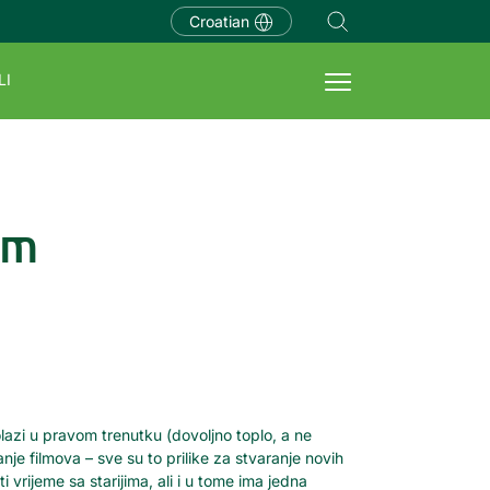
Croatian
LI
im
olazi u pravom trenutku (dovoljno toplo, a ne
anje filmova – sve su to prilike za stvaranje novih
rijeme sa starijima, ali i u tome ima jedna