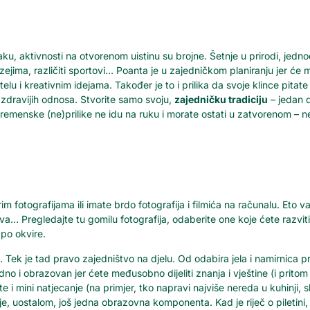
aktivnosti na otvorenom uistinu su brojne. Šetnje u prirodi, jednodnev
uzejima, različiti sportovi… Poanta je u zajedničkom planiranju jer će m
lu i kreativnim idejama. Također je to i prilika da svoje klince pitate
u zdravijih odnosa. Stvorite samo svoju,
zajedničku tradiciju
– jedan d
remenske (ne)prilike ne idu na ruku i morate ostati u zatvorenom – n
arim fotografijama ili imate brdo fotografija i filmića na računalu. Eto 
stva… Pregledajte tu gomilu fotografija, odaberite one koje ćete razviti i
 po okvire.
. Tek je tad pravo zajedništvo na djelu. Od odabira jela i namirnica p
edno i obrazovan jer ćete međusobno dijeliti znanja i vještine (i prito
jte i mini natjecanje (na primjer, tko napravi najviše nereda u kuhinji, 
je, uostalom, još jedna obrazovna komponenta. Kad je riječ o piletini