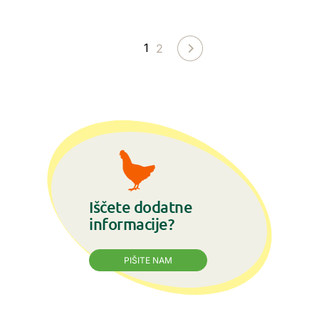
VEČ
VEČ
1
2
Iščete dodatne
informacije?
PIŠITE NAM