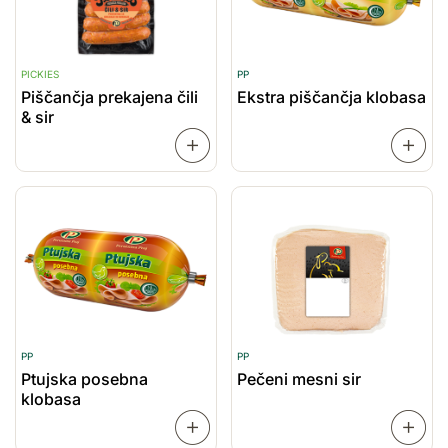
PICKIES
PP
Piščančja prekajena čili
Ekstra piščančja klobasa
& sir
PREBERI
VEČ
VEČ
PP
PP
Ptujska posebna
Pečeni mesni sir
klobasa
PREBERI