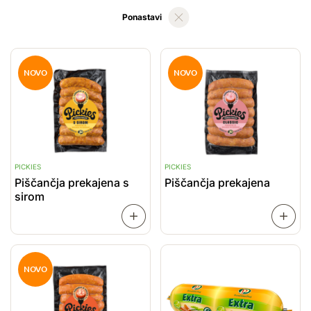
Ponastavi
NOVO
NOVO
PICKIES
PICKIES
Piščančja prekajena s
Piščančja prekajena
sirom
PREBERI
VEČ
VEČ
NOVO