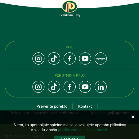
SLEDITE NAM
POLI
PERUTNINA PTUJ
Preverite poreklo
Kontakt
Politika varstva zasebnosti in piškotkov
Splošni pogoji uporabe
S tem, ko uporabljate spletno mesto, dovoljujete uporabo piškotkov
v skladu z našo
politiko varovanja zasebnosti
.
© 2026 Perutnina Ptuj