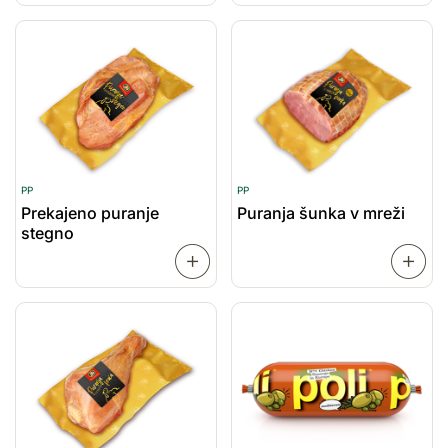
VEČ
VEČ
PP
PP
Prekajeno puranje
Puranja šunka v mreži
stegno
PREBERI
VEČ
VEČ