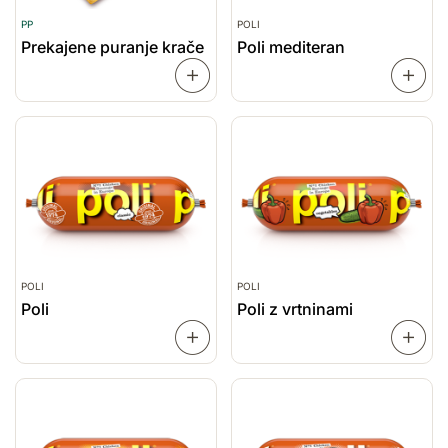
PP
POLI
Prekajene puranje krače
Poli mediteran
PREBERI
VEČ
VEČ
POLI
POLI
Poli
Poli z vrtninami
PREBERI
VEČ
VEČ