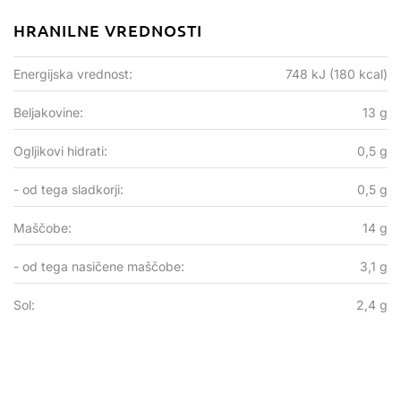
HRANILNE VREDNOSTI
Energijska vrednost:
748 kJ (180 kcal)
Beljakovine:
13 g
Ogljikovi hidrati:
0,5 g
- od tega sladkorji:
0,5 g
Maščobe:
14 g
- od tega nasičene maščobe:
3,1 g
Sol:
2,4 g