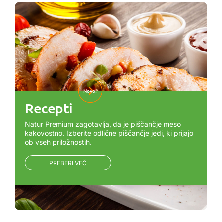
Novo!
Recepti
Natur Premium zagotavlja, da je piščančje meso
kakovostno. Izberite odlične piščančje jedi, ki prijajo
ob vseh priložnostih.
PREBERI VEČ