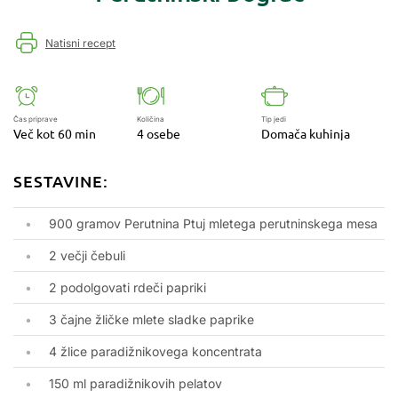
Natisni recept
Čas priprave
Količina
Tip jedi
Več kot 60 min
4 osebe
Domača kuhinja
SESTAVINE:
900 gramov Perutnina Ptuj mletega perutninskega mesa
2 večji čebuli
2 podolgovati rdeči papriki
3 čajne žličke mlete sladke paprike
4 žlice paradižnikovega koncentrata
150 ml paradižnikovih pelatov