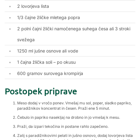
2 lovorjeva lista
1/3 čajne žličke mletega popra
2 polni čajni žlički namočenega suhega česa ali 3 stroki
svežega
1250 ml jušne osnove ali vode
1 čajna žlička soli – po okusu
600 gramov surovega krompirja
Postopek priprave
Meso dodaj v vročo ponev. Vmešaj mu sol, poper, sladko papriko,
paradižnikov koncentrat in česen. Praži ene 5 minut.
Čebulo in papriko nasekljaj na drobno in jo vmešaj k mesu.
Praži, da izpari tekočina in postane rahlo zapečeno.
Zalij s paradižnikovimi pelati in jušno osnovo, dodaj lovorjeva lista