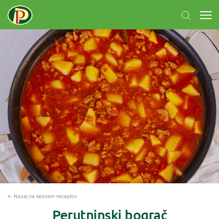
← Nazaj na seznam receptov
Perutninski bograč