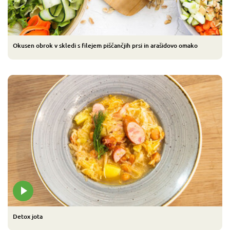
Okusen obrok v skledi s filejem piščančjih prsi in arašidovo omako
Detox jota