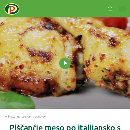
← Nazaj na seznam receptov
Piščančje meso po italijansko s