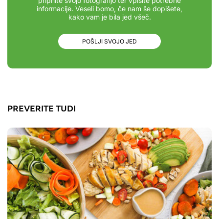
pripnite svojo fotografijo ter vpišite potrebne
informacije. Veseli bomo, če nam še dopišete,
kako vam je bila jed všeč.
POŠLJI SVOJO JED
PREVERITE TUDI