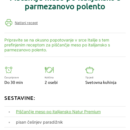
parmezanovo polento
Natisni recept
Pripravite se na okusno popotovanje v srce Italije s tem
prefinjenim receptom za piščančje meso po italijansko s
parmezanovo polento.
Čas priprave
Količina
Tip jedi
Do 30 min
2 osebi
Svetovna kuhinja
SESTAVINE:
Piščančje meso po italijansko Natur Premium
pisan češnjev paradižnik