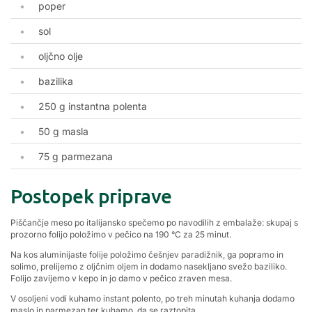
poper
sol
oljčno olje
bazilika
250 g instantna polenta
50 g masla
75 g parmezana
Postopek priprave
Piščančje meso po italijansko spečemo po navodilih z embalaže: skupaj s
prozorno folijo položimo v pečico na 190 °C za 25 minut.
Na kos aluminijaste folije položimo češnjev paradižnik, ga popramo in
solimo, prelijemo z oljčnim oljem in dodamo nasekljano svežo baziliko.
Folijo zavijemo v kepo in jo damo v pečico zraven mesa.
V osoljeni vodi kuhamo instant polento, po treh minutah kuhanja dodamo
maslo in parmezan ter kuhamo, da se raztopita.