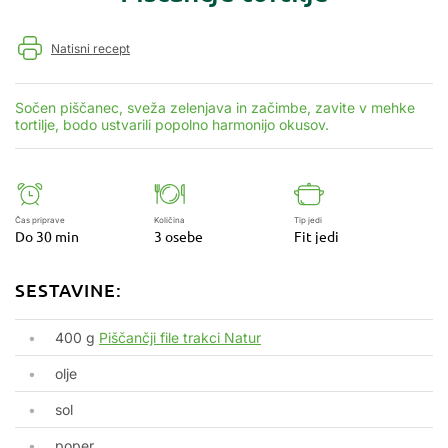
Natisni recept
Sočen piščanec, sveža zelenjava in začimbe, zavite v mehke
tortilje, bodo ustvarili popolno harmonijo okusov.
Čas priprave
Količina
Tip jedi
Do 30 min
3 osebe
Fit jedi
SESTAVINE:
400 g
Piščančji file trakci Natur
olje
sol
poper