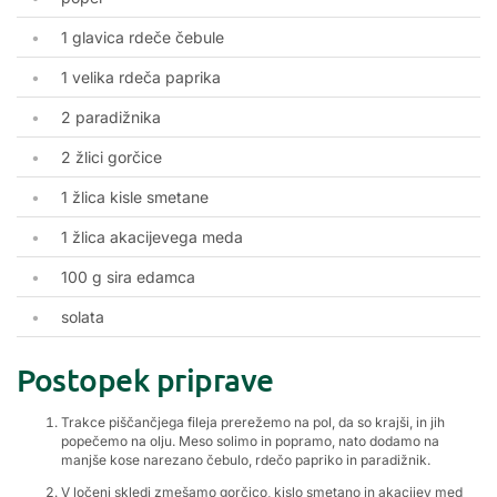
1 glavica rdeče čebule
1 velika rdeča paprika
2 paradižnika
2 žlici gorčice
1 žlica kisle smetane
1 žlica akacijevega meda
100 g sira edamca
solata
Postopek priprave
Trakce piščančjega fileja prerežemo na pol, da so krajši, in jih
popečemo na olju. Meso solimo in popramo, nato dodamo na
manjše kose narezano čebulo, rdečo papriko in paradižnik.
V ločeni skledi zmešamo gorčico, kislo smetano in akacijev med