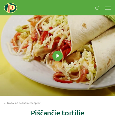
← Nazaj na seznam receptov
Piščančje tortilje