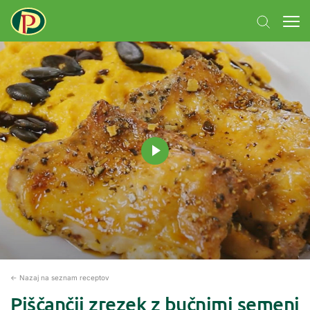
← Nazaj na seznam receptov
Piščančji zrezek z bučnimi semeni