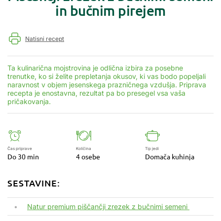
in bučnim pirejem
Natisni recept
Ta kulinarična mojstrovina je odlična izbira za posebne
trenutke, ko si želite prepletanja okusov, ki vas bodo popeljali
naravnost v objem jesenskega prazničnega vzdušja. Priprava
recepta je enostavna, rezultat pa bo presegel vsa vaša
pričakovanja.
Čas priprave
Količina
Tip jedi
Do 30 min
4 osebe
Domača kuhinja
SESTAVINE:
Natur premium piščančji zrezek z bučnimi semeni