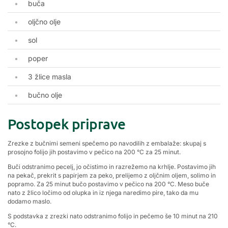
buča
oljčno olje
sol
poper
3 žlice masla
bučno olje
Postopek priprave
Zrezke z bučnimi semeni spečemo po navodilih z embalaže: skupaj s
prosojno folijo jih postavimo v pečico na 200 °C za 25 minut.
Buči odstranimo pecelj, jo očistimo in razrežemo na krhlje. Postavimo jih
na pekač, prekrit s papirjem za peko, prelijemo z oljčnim oljem, solimo in
popramo. Za 25 minut bučo postavimo v pečico na 200 °C. Meso buče
nato z žlico ločimo od olupka in iz njega naredimo pire, tako da mu
dodamo maslo.
S podstavka z zrezki nato odstranimo folijo in pečemo še 10 minut na 210
°C.