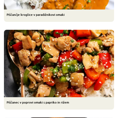
Piščančje kroglice v paradižnikovi omaki
Piščanec v poprovi omaki s papriko in rižem