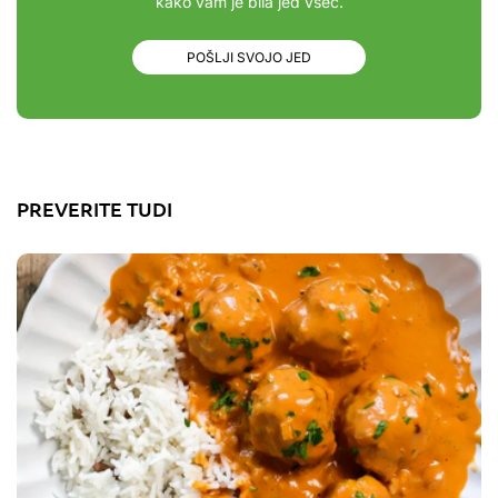
kako vam je bila jed všeč.
POŠLJI SVOJO JED
PREVERITE TUDI