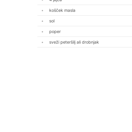
košček masla
sol
poper
sveži peteršilj ali drobnjak