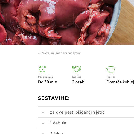
← Nazaj na seznam receptov
Čas priprave
Količina
Tip jedi
Do 30 min
2 osebi
Domača kuhin
SESTAVINE:
za dve pesti piščančjih jetrc
1 čebula
4 jajca