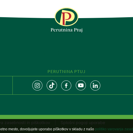
SLEDITE NAM
PERUTNINA PTUJ
tva zasebnosti in piškotkov
Splošni pogoji uporabe
letno mesto, dovoljujete uporabo piškotkov v skladu z našo
politiko varovanja zase