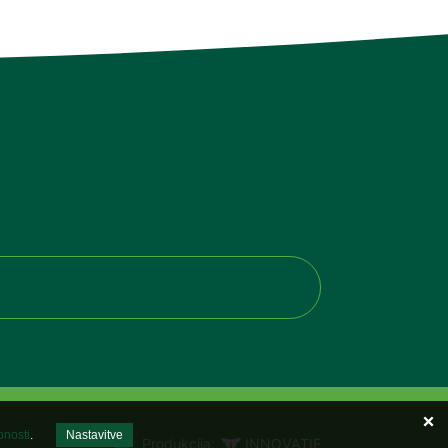
bnosti
.
Nastavitve
Produkcija:
INNOVATIF