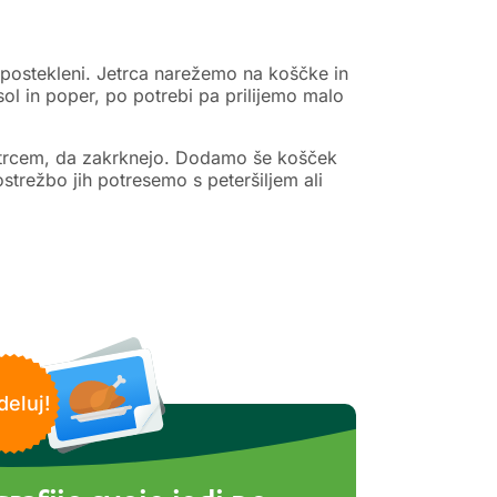
postekleni. Jetrca narežemo na koščke in
sol in poper, po potrebi pa prilijemo malo
jetrcem, da zakrknejo. Dodamo še košček
trežbo jih potresemo s peteršiljem ali
deluj!