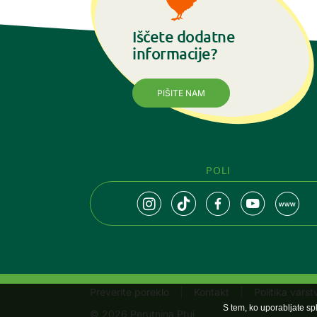
Iščete dodatne
informacije?
PIŠITE NAM
POLI
Preverite poreklo
Kontakt
Politika vars
S tem, ko uporabljate sp
© 2026 Perutnina Ptuj