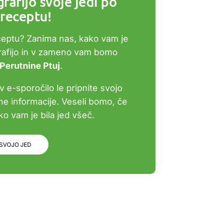
rafijo svoje jedi po
receptu!
ceptu? Zanima nas, kako vam je
grafijo in v zameno vam bomo
 Perutnine Ptuj
.
v e-sporočilo le pripnite svojo
bne informacije. Veseli bomo, če
o vam je bila jed všeč.
 SVOJO JED