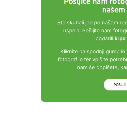
Pošljite nam fotog
našem 
Ste skuhali jed po našem re
uspela. Pošljite nam foto
podarili
krpo
Kliknite na spodnji gumb in 
fotografijo ter vpišite potre
nam še dopišete, kak
POŠLJI