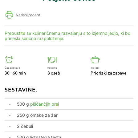
Natisni recept
Prepustite se kulinaričnemu razvajanju s to izjemno jedjo, ki bo
prinesla sončno razpoloženje.
Čas priprave
Količina
Tip jedi
30 - 60 min
8 oseb
Prigrizki za zabave
SESTAVINE:
500 g
piščančjih prsi
250 g omake za žar
2 čebuli
500 g listnatega testa