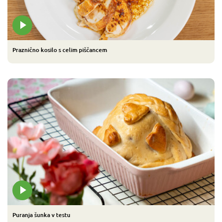
Praznično kosilo s celim piščancem
Puranja šunka v testu