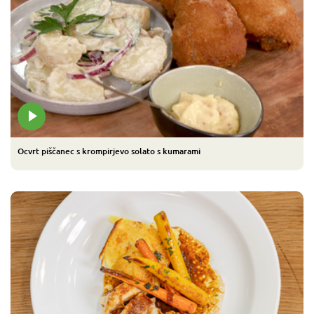
Ocvrt piščanec s krompirjevo solato s kumarami