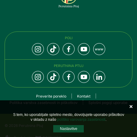
SLEDITE NAM
POLI
PERUTNINA PTUJ
Preverite poreklo
Kontakt
Politika varstva zasebnosti in piškotkov
Splošni pogoji uporabe
S tem, ko uporabljate spletno mesto, dovoljujete uporabo piškotkov
v skladu z našo
politiko varovanja zasebnosti
.
© 2026 Perutnina Ptuj
Nastavitve