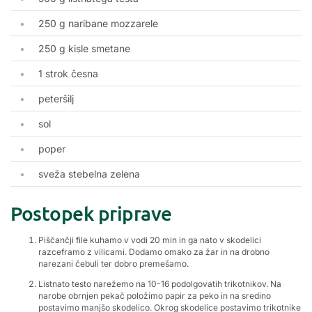
250 g naribane mozzarele
250 g kisle smetane
1 strok česna
peteršilj
sol
poper
sveža stebelna zelena
Postopek priprave
Piščančji file kuhamo v vodi 20 min in ga nato v skodelici
razceframo z vilicami. Dodamo omako za žar in na drobno
narezani čebuli ter dobro premešamo.
Listnato testo narežemo na 10-16 podolgovatih trikotnikov. Na
narobe obrnjen pekač položimo papir za peko in na sredino
postavimo manjšo skodelico. Okrog skodelice postavimo trikotnike