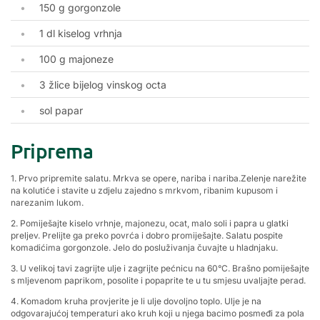
150 g gorgonzole
1 dl kiselog vrhnja
100 g majoneze
3 žlice bijelog vinskog octa
sol papar
Priprema
1. Prvo pripremite salatu. Mrkva se opere, nariba i nariba.
Zelenje narežite
na kolutiće i stavite u zdjelu zajedno s mrkvom, ribanim kupusom i
narezanim lukom.
2. Pomiješajte kiselo vrhnje, majonezu, ocat, malo soli i papra u glatki
preljev. Prelijte ga preko povrća i dobro promiješajte. Salatu pospite
komadićima gorgonzole. Jelo do posluživanja čuvajte u hladnjaku.
3. U velikoj tavi zagrijte ulje i zagrijte pećnicu na 60°C. Brašno pomiješajte
s mljevenom paprikom, posolite i popaprite te u tu smjesu uvaljajte perad.
4. Komadom kruha provjerite je li ulje dovoljno toplo. Ulje je na
odgovarajućoj temperaturi ako kruh koji u njega bacimo posmeđi za pola