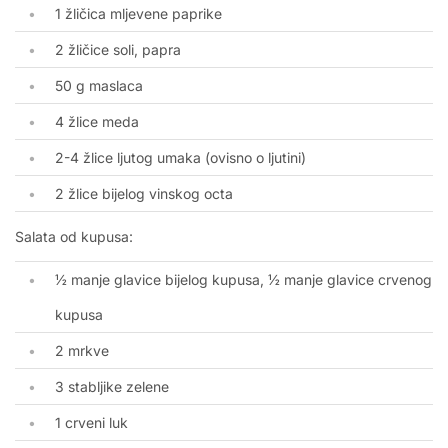
1 žličica mljevene paprike
2 žličice soli, papra
50 g maslaca
4 žlice meda
2-4 žlice ljutog umaka (ovisno o ljutini)
2 žlice bijelog vinskog octa
Salata od kupusa:
½ manje glavice bijelog kupusa, ½ manje glavice crvenog
kupusa
2 mrkve
3 stabljike zelene
1 crveni luk