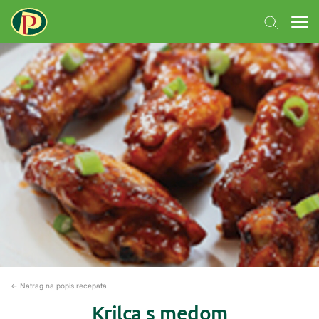
← Natrag na popis recepata
Krilca s medom