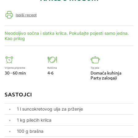
Ispiši recept
Neodoljivo sočna i slatka krilca. Pokušajte pojesti samo jedna.
Kao prilog
Vrijeme pripreme
Količina
Tip jela
30 - 60 min
4-6
Domaća kuhinja
Party zalogaji
SASTOJCI
1 l suncokretovog ulja za prženje
1 kg pilećih krilca
100 g brašna