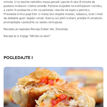
minute. U to stavite nekoliko mesa peradi i pecite ih oko 8 minuta da
postanu hrskave i zlatno smeđe. Pečene ocijedite na kuhinjskom ručniku,
a zatim ih prebacite u lim za pečenje i stavite na toplo u pećnicu.
Preostala krilca popržite. U maloj tavi otopite maslac, tabasco, ocat i med
da dobijete gust i ljepljiv umak. Kad su svi pilići kuhani, prelijte ih umakom,
promiješajte i poslužite uz salatu od kupusa.
Receptu je napisala Revoja Dober tek, Slovenija.
Recept je iz knjige "Miriše na dom"
POGLEDAJTE I