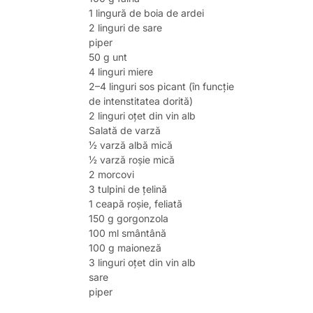
1 lingură de boia de ardei
2 linguri de sare
piper
50 g unt
4 linguri miere
2–4 linguri sos picant (în funcție
de intenstitatea dorită)
2 linguri oțet din vin alb
Salată de varză
½ varză albă mică
½ varză roșie mică
2 morcovi
3 tulpini de țelină
1 ceapă roșie, feliată
150 g gorgonzola
100 ml smântână
100 g maioneză
3 linguri oțet din vin alb
sare
piper