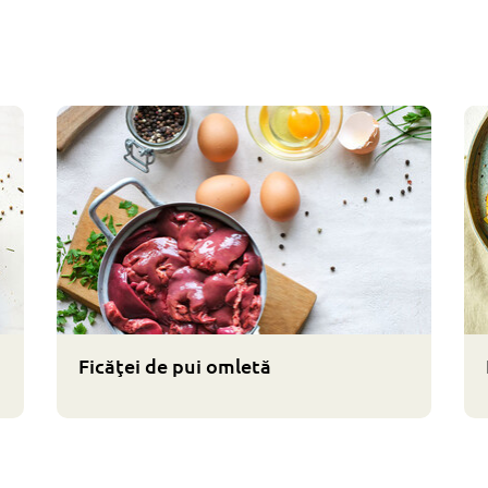
Ficăţei de pui omletă