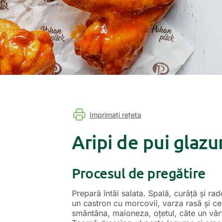
Imprimați rețeta
Aripi de pui glazu
Procesul de pregătire
Prepară întâi salata. Spală, curăță și rad
un castron cu morcovii, varza rasă și c
smântâna, maioneza, oțetul, câte un vârf 