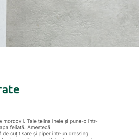
rate
e morcovii. Taie țelina inele și pune-o într-
eapa feliată. Amestecă
de cuțit sare și piper într-un dressing.