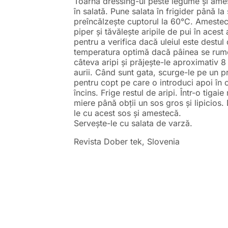
Toarnă dressing-ul peste legume și ame
în salată. Pune salata în frigider până la s
preîncălzește cuptorul la 60°C. Amestec
piper și tăvălește aripile de pui în aces
pentru a verifica dacă uleiul este destul 
temperatura optimă dacă pâinea se rume
câteva aripi și prăjește-le aproximativ 
aurii. Când sunt gata, scurge-le pe un p
pentru copt pe care o introduci apoi în 
încins. Frige restul de aripi. Într-o tigai
miere până obții un sos gros și lipicios
le cu acest sos și amestecă.
Servește-le cu salata de varză.
Revista Dober tek, Slovenia