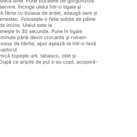
stecă bine. Pune bucățele de gorgonzola
ervire. Încinge uleiul într-o tigaie și
ă făina cu boiaua de ardei, adaugă sare și
t amestec. Folosește o felie subție de pâine
de încins. Uleiul este la
nește în 30 secunde. Pune în tigaie
8 minute până devin crocante și rumen-
rosop de hârtie, apoi așează-le într-o tavă
cuptorul
e mică topește unt, tabasco, oțet și
. După ce aripile de pui s-au copt, acoperă-