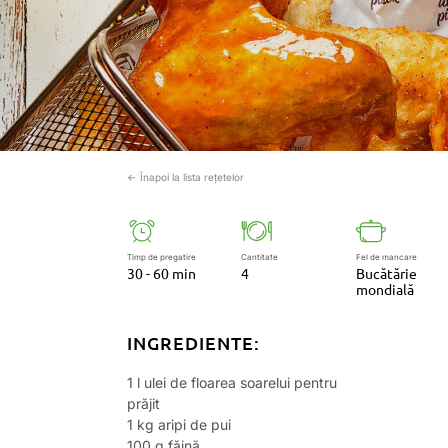
← Înapoi la lista rețetelor
Timp de pregatire
Cantitate
Fel de mancare
30 - 60 min
4
Bucătărie
mondială
INGREDIENTE:
1 l ulei de floarea soarelui pentru
prăjit
1 kg aripi de pui
100 g făină