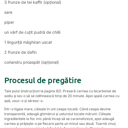
3 frunze de tei kaffir (opțional)
sare
piper
un vârf de cuțit pudră de chilli
1 linguriță măghiran uscat
2 frunze de dafin
coriandru proaspăt (opțional)
Procesul de pregătire
Taie puiul (instrucțiuni la pagina 82). Presară carnea cu bicarbonat de
sodiu și las-o să se odihnească timp de 20 minute. Apoi spală carnea cu
apă, usuc-o și săreaz-o.
Într-o tigaie mare, călește în unt ceapa tocată. Când ceapa devine
transparentă, adaugă ghimbirul și usturoiul tocate mărunt. Călește
ingredientele la foc mic până încep să se caramelizeze, apoi adaugă
carnea și prăjește-o pe fiecare parte un minut sau două. Toarnă vinul,