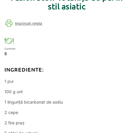
stil asiatic
Imprimați rețeta
Cantitate
8
INGREDIENTE:
1 pui
100 g unt
1 linguriță bicarbonat de sodiu
2 cepe
2 fire praz