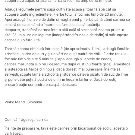
acoperă cu capac și lasă să fiarbă la foc mic timp de 10 minute.
Adaugă legumele pentru supă cultivate acasă și toarnă apă cât să
acopere toate ingredientele. Fierbe totul la foc mic timp de 20 minute.
Apoi adaugă frunzele de dafin și măghiranul și fierbe până când carnea se
separă de oase când o încerci cu furculița. Lasă tocănița
deoparte, transferă carnea într-o altă oală și strecoară zeama printr-o
sită. Fă un piure din legume (îndepărtând frunzele de dafin) și mărunțește
carnea cu o furculiță.
Toarnă zeama obținută într-o oală (de aproximativ 1 litru), adaugă lămâile
zdrobite , pudra de curry și un vârf de cuțit pudră de chilli. Fierbe totul la
foc mic timp de alte 5 minute și apoi adaugă și laptele de cocos,
carnea mărunțită și pireul de legume după gust (nu foarte gros). Amestecă
și așteaptă să fiarbă din nou și dacă dorești mai pune sare. Înainte să
servești, scoate lămâia zdrobită și stoarce câteva picături de suc de lime
și pune câte puțină pudră de chilli în fiecare farfurie. Dacă dorești,
presară puțin coriandru proaspăt deasupra.
Vinko Mandl, Slovenia
Cum să frăgezești carnea
Înainte de preparare, tavalește carnea prin bicarbonat de sodiu, acesta o
va frăgezi.