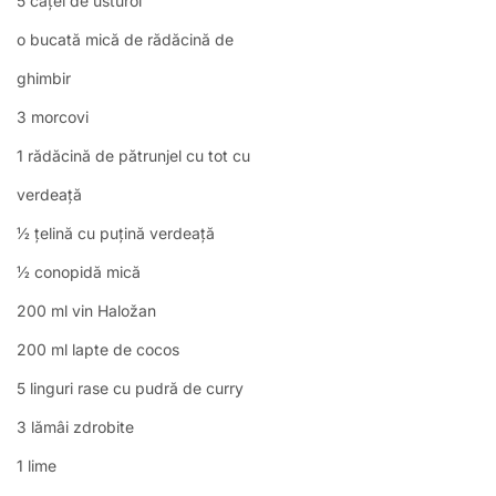
5 căței de usturoi
o bucată mică de rădăcină de
ghimbir
3 morcovi
1 rădăcină de pătrunjel cu tot cu
verdeață
½ țelină cu puțină verdeață
½ conopidă mică
200 ml vin Haložan
200 ml lapte de cocos
5 linguri rase cu pudră de curry
3 lămâi zdrobite
1 lime