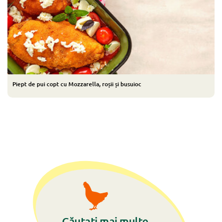
Piept de pui copt cu Mozzarella, roșii și busuioc
Căutați mai multe