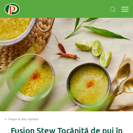
← Înapoi la lista rețetelor
Fusion Stew Tocăniță de pui în