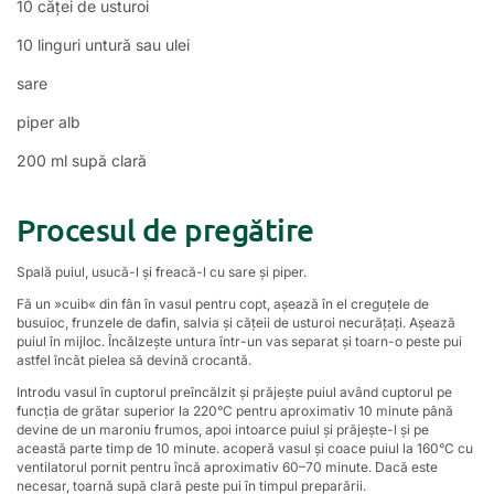
10 căței de usturoi
10 linguri untură sau ulei
sare
piper alb
200 ml supă clară
Procesul de pregătire
Spală puiul, usucă-l și freacă-l cu sare și piper.
Fă un »cuib« din fân în vasul pentru copt, așează în el creguțele de
busuioc, frunzele de dafin, salvia și cățeii de usturoi necurățați. Așează
puiul în mijloc. Încălzește untura într-un vas separat și toarn-o peste pui
astfel încât pielea să devină crocantă.
Introdu vasul în cuptorul preîncălzit și prăjește puiul având cuptorul pe
funcția de grătar superior la 220°C pentru aproximativ 10 minute până
devine de un maroniu frumos, apoi intoarce puiul și prăjește-l și pe
această parte timp de 10 minute. acoperă vasul și coace puiul la 160°C cu
ventilatorul pornit pentru încă aproximativ 60–70 minute. Dacă este
necesar, toarnă supă clară peste pui în timpul preparării.