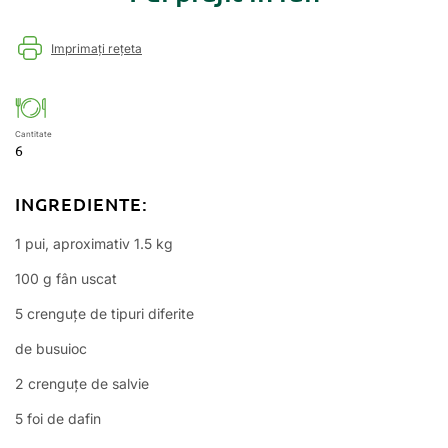
Imprimați rețeta
Cantitate
6
INGREDIENTE:
1 pui, aproximativ 1.5 kg
100 g fân uscat
5 crenguțe de tipuri diferite
de busuioc
2 crenguțe de salvie
5 foi de dafin