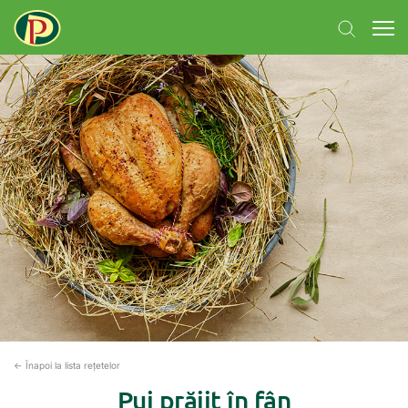
← Înapoi la lista rețetelor
Pui prăjit în fân