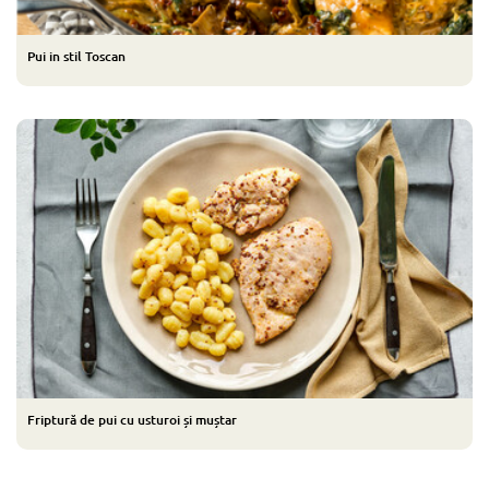
Pui in stil Toscan
Friptură de pui cu usturoi și muștar