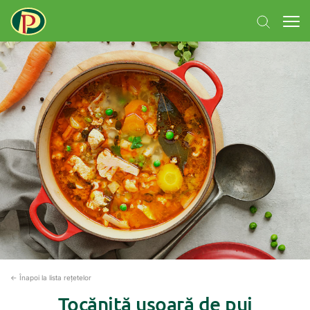
← Înapoi la lista rețetelor
Tocăniţă ușoară de pui