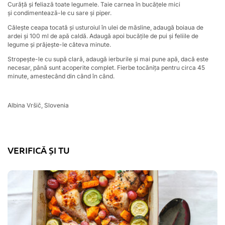
Curăță și feliază toate legumele. Taie carnea în bucățele mici
și condimentează-le cu sare și piper.
Călește ceapa tocată și usturoiul în ulei de măsline, adaugă boiaua de
ardei și 100 ml de apă caldă. Adaugă apoi bucățile de pui și feliile de
legume și prăjește-le câteva minute.
Stropește-le cu supă clară, adaugă ierburile și mai pune apă, dacă este
necesar, până sunt acoperite complet. Fierbe tocănița pentru circa 45
minute, amestecând din când în când.
Albina Vršič, Slovenia
VERIFICĂ ȘI TU