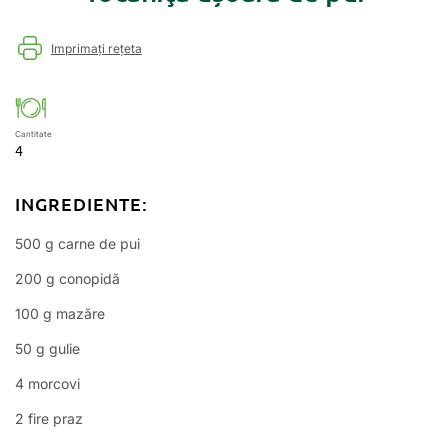
Imprimați rețeta
Cantitate
4
INGREDIENTE:
500 g carne de pui
200 g conopidă
100 g mazăre
50 g gulie
4 morcovi
2 fire praz