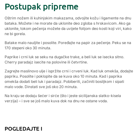
Postupak pripreme
Oštrim nožem ili kuhinjskim makazama, odvojite kožu i ligamente na dnu
bataka. Možete i ne morate da uklonite deo zgloba s hrskavicom. Ako ga
uklonite, tokom pečenja možete da uvijete folijom deo kosti koji viri, kako
ne bi gorela.
Batake malo nauljite i posolite. Poređajte na papir za pečenje. Peku se na
170 stepeni oko 30 minuta.
Paprike i crni luk se seku na dugačke trake, a beli luk se isecka sitno.
Cherry paradajz isecite na polovine ili četvrtine.
Zagrejte maslinovo ulje i ispržite crni i crveni luk. Kad luk omekša, dodajte
papriku. Posolite i poklopite da se kuva oko 10 minuta. Kad i paprika
omekša dodati beli luk i paradajz. Pobiberiti, začiniti bosiljkom i sipati
malo vode. Dinstati sve još oko 20 minuta.
Na kraju se dodaju šećer i sirće (što i jeste sicilijanska slatko-kisela
verzija) – i sve se još malo kuva dok na dnu ne ostane voda.
POGLEDAJTE I