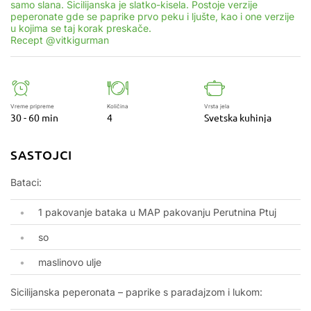
samo slana. Sicilijanska je slatko-kisela. Postoje verzije
peperonate gde se paprike prvo peku i ljušte, kao i one verzije
u kojima se taj korak preskače.
Recept @vitkigurman
Vreme pripreme
Količina
Vrsta jela
30 - 60 min
4
Svetska kuhinja
SASTOJCI
Bataci:
1 pakovanje bataka u MAP pakovanju Perutnina Ptuj
so
maslinovo ulje
Sicilijanska peperonata – paprike s paradajzom i lukom: