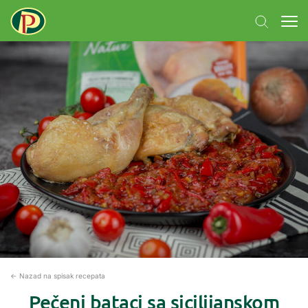
← Nazad na spisak recepata
Pečeni bataci sa sicilijanskom