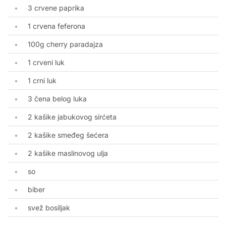
3 crvene paprika
1 crvena feferona
100g cherry paradajza
1 crveni luk
1 crni luk
3 čena belog luka
2 kašike jabukovog sirćeta
2 kašike smeđeg šećera
2 kašike maslinovog ulja
so
biber
svež bosiljak