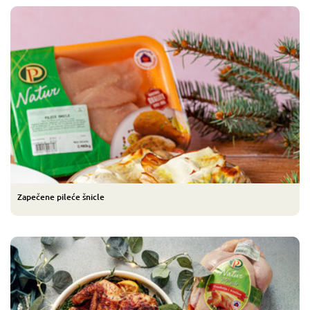
Zapečene pileće šnicle