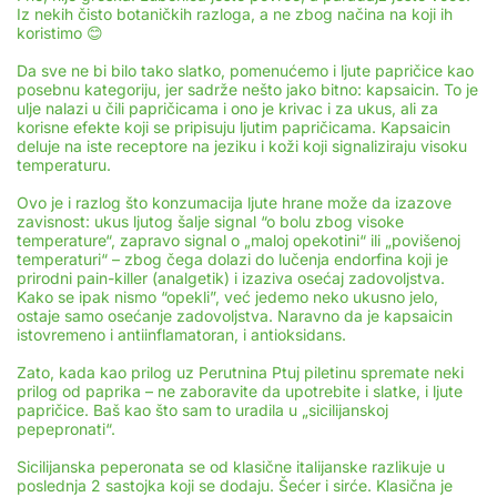
Iz nekih čisto botaničkih razloga, a ne zbog načina na koji ih
koristimo 😊
Da sve ne bi bilo tako slatko, pomenućemo i ljute papričice kao
posebnu kategoriju, jer sadrže nešto jako bitno: kapsaicin. To je
ulje nalazi u čili papričicama i ono je krivac i za ukus, ali za
korisne efekte koji se pripisuju ljutim papričicama. Kapsaicin
deluje na iste receptore na jeziku i koži koji signaliziraju visoku
temperaturu.
Ovo je i razlog što konzumacija ljute hrane može da izazove
zavisnost: ukus ljutog šalje signal “o bolu zbog visoke
temperature“, zapravo signal o „maloj opekotini“ ili „povišenoj
temperaturi“ – zbog čega dolazi do lučenja endorfina koji je
prirodni pain-killer (analgetik) i izaziva osećaj zadovoljstva.
Kako se ipak nismo “opekli”, već jedemo neko ukusno jelo,
ostaje samo osećanje zadovoljstva. Naravno da je kapsaicin
istovremeno i antiinflamatoran, i antioksidans.
Zato, kada kao prilog uz Perutnina Ptuj piletinu spremate neki
prilog od paprika – ne zaboravite da upotrebite i slatke, i ljute
papričice. Baš kao što sam to uradila u „sicilijanskoj
pepepronati“.
Sicilijanska peperonata se od klasične italijanske razlikuje u
poslednja 2 sastojka koji se dodaju. Šećer i sirće. Klasična je