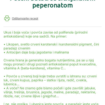
peperonatom
Odštampajte recept
Ukus i boja voća i povrća zavise od polifenola (prirodni
antioksidansi) koje ona sadrži. Na primer:
• Likopen, svetlo crveni karotenski i karotenoidni pigment, čini
paradajz crvenim
• Antocijan daje boju jagodama i malinama
Crvena hrana je generalno bogata nutrijentima, pa se u njoj
mogu pronaći i drugi poznati antioksidansi poput kvarcetina,
vitamina A (beta-karotena), vitamina C…
• Povrće u crvenoj boji koje treba uvrstiti u ishranu su: crveni
luk, crveni kupus, paprika – slatka i ljuta, radič, cvekla,
lubenica…
• A voće? Ne znamo gde bismo počeli i gde završili: jabuke,
višnje, trešnje, brusnice, jagode, maline, paradajz, nektarine,
ribizle, nar, crvene šljive i grejpfrut…
I ne, nije greška. Lubenica jeste povrće, a paradajz jeste voće.