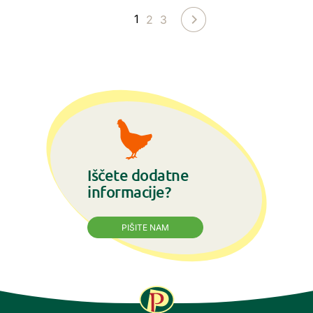
1
2
3
Iščete dodatne
informacije?
PIŠITE NAM