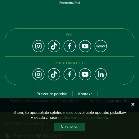
SLEDITE NAM
POLI
PERUTNINA PTUJ
Preverite poreklo
Kontakt
Politika varstva zasebnosti in piškotkov
Splošni pogoji uporabe
S tem, ko uporabljate spletno mesto, dovoljujete uporabo piškotkov
v skladu z našo
politiko varovanja zasebnosti
.
© 2026 Perutnina Ptuj
Nastavitve
Produkcija:
INNOVATIF