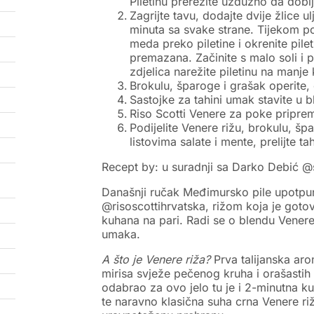
Piletinu prerežite uzdužno da dobi
Zagrijte tavu, dodajte dvije žlice u
minuta sa svake strane. Tijekom po
meda preko piletine i okrenite pil
premazana. Začinite s malo soli i p
zdjelica narežite piletinu na manj
Brokulu, šparoge i grašak operite, o
Sastojke za tahini umak stavite u b
Riso Scotti Venere za poke priprem
Podijelite Venere rižu, brokulu, špa
listovima salate i mente, prelijte ta
Recept by: u suradnji sa Darko Debić @
Današnji ručak Međimursko pile upotpun
@risoscottihrvatska, rižom koja je gotov
kuhana na pari. Radi se o blendu Venere 
umaka.
A što je Venere riža?
Prva talijanska aro
mirisa svježe pečenog kruha i orašasti
odabrao za ovo jelo tu je i 2-minutna k
te naravno klasična suha crna Venere riž