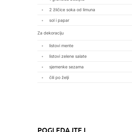
2 žličice soka od limuna
sol i papar
Za dekoraciju
listovi mente
listovi zelene salate
sjemenke sezama
čili po želji
POGLEDAJTE I