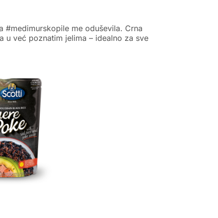
ma #medimurskopile me oduševila. Crna
a u već poznatim jelima – idealno za sve