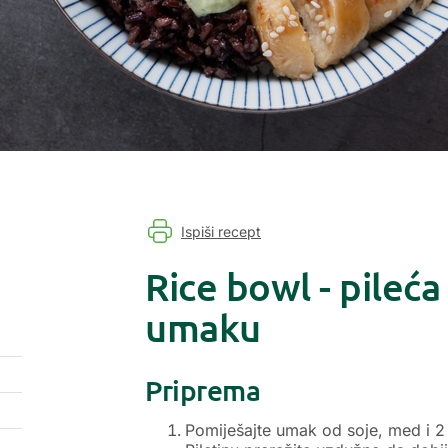
Ispiši recept
Rice bowl - pileća
umaku
Priprema
Pomiješajte umak od soje, med i 2 ž