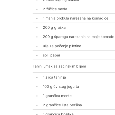
2 žličice meda
1 manja brokula narezana na komadiće
200 g graška
200 g šparoga narezanih na maje komade
ulje za pečenje piletine
sol i papar
Tahini umak sa začinskim biljem
1 žlica tahinija
100 g čvrstog jogurta
1 grančica mente
2 grančice lista peršina
1 grančica bosiljka