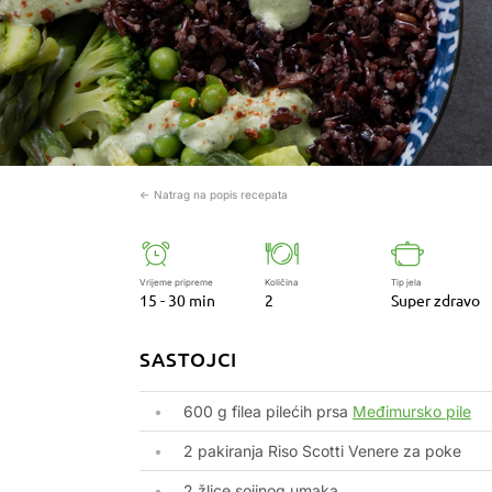
← Natrag na popis recepata
Vrijeme pripreme
Količina
Tip jela
15 - 30 min
2
Super zdravo
SASTOJCI
600 g filea pilećih prsa
Međimursko pile
2 pakiranja Riso Scotti Venere za poke
2 žlice sojinog umaka