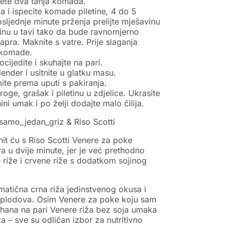
jete dva tanja komada.
lja i ispecite komade piletine, 4 do 5
sljednje minute prženja prelijte mješavinu
etinu u tavi tako da bude ravnomjerno
apra. Maknite s vatre. Prije slaganja
e komade.
cijedite i skuhajte na pari.
lender i usitnite u glatku masu.
ite prema uputi s pakiranja.
roge, grašak i piletinu u zdjelice. Ukrasite
hini umak i po želji dodajte malo čilija.
samo_jedan_griz & Riso Scotti
it ću s Riso Scotti Venere za poke
a u dvije minute, jer je već prethodno
riže i crvene riže s dodatkom sojinog
matična crna riža jedinstvenog okusa i
h plodova. Osim Venere za poke koju sam
uhana na pari Venere riža bez soja umaka
a – sve su odličan izbor za nutritivno