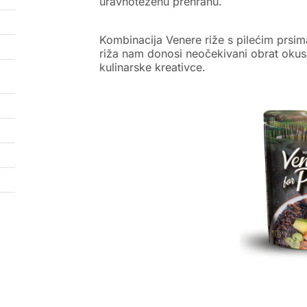
uravnoteženu prehranu.
Kombinacija Venere riže s pilećim prsi
riža nam donosi neočekivani obrat okus
kulinarske kreativce.