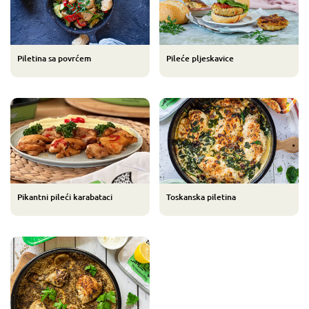
Piletina sa povrćem
Pileće pljeskavice
Pikantni pileći karabataci
Toskanska piletina