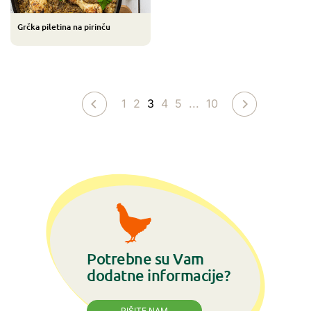
Grčka piletina na pirinču
3
...
1
2
4
5
10
Potrebne su Vam
dodatne informacije?
PIŠITE NAM