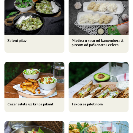
Zeleni pilav
Piletina u sosu od kamembera &
pireom od paškanata i celera
Cezar salata uz krilca pikant
Takosi sa piletinom