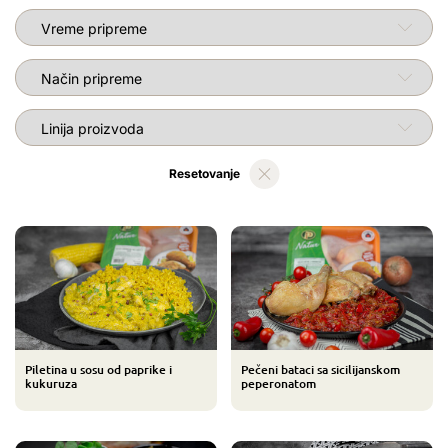
Vreme pripreme
Način pripreme
RecipeHolderPage.LABEL_PRODUCT_LINE_TITLE
Resetovanje
Piletina u sosu od paprike i
Pečeni bataci sa sicilijanskom
kukuruza
peperonatom