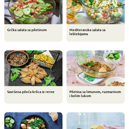
Grčka salata sa piletinom
Mediteranska salata sa
leblebijama
Savršena pileća krilca iz rerne
Piletina sa limunom, ruzmarinom
i belim lukom