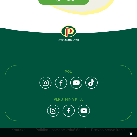
PRATITE NAS
POLI
PERUTNINA PTUJ
Kontakt
Politika upotrebe kolačića
Pravno obaveštenje