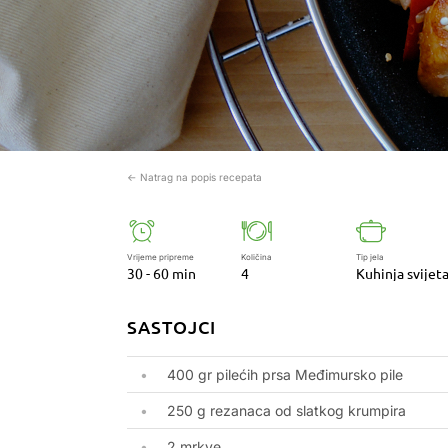
← Natrag na popis recepata
Vrijeme pripreme
Količina
Tip jela
30 - 60 min
4
Kuhinja svijet
SASTOJCI
400 gr pilećih prsa Međimursko pile
250 g rezanaca od slatkog krumpira
2 mrkve