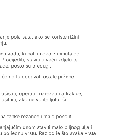
nje pola sata, ako se koriste rižini
nju.
ipuću vodu, kuhati ih oko 7 minuta od
cijediti, staviti u veću zdjelu te
ade, pošto su predugi.
je ćemo tu dodavati ostale pržene
čistiti, operati i narezati na trakice,
sitniti, ako ne volite ljuto, čili
na tanke rezance i malo posoliti.
janjajućim dnom staviti malo biljnog ulja i
 po jednu vrstu. Razlog je što svaka vrsta