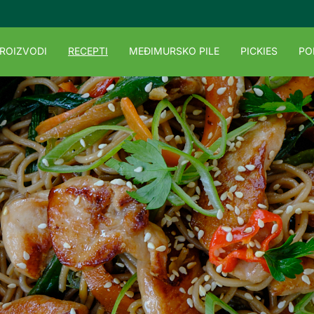
ROIZVODI
RECEPTI
MEĐIMURSKO PILE
PICKIES
PO