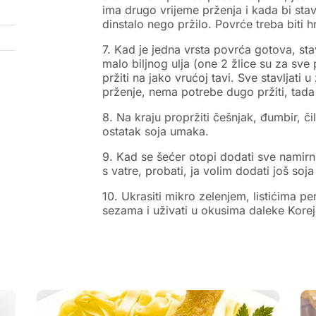
ima drugo vrijeme prženja i kada bi stav
dinstalo nego pržilo. Povrće treba biti 
7. Kad je jedna vrsta povrća gotova, st
malo biljnog ulja (one 2 žlice su za sve
pržiti na jako vrućoj tavi. Sve stavljati u
prženje, nema potrebe dugo pržiti, tada
8. Na kraju propržiti češnjak, đumbir, či
ostatak soja umaka.
9. Kad se šećer otopi dodati sve namirn
s vatre, probati, ja volim dodati još so
10. Ukrasiti mikro zelenjem, listićima 
sezama i uživati u okusima daleke Korej