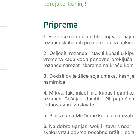
korejskoj kuhinji!
Priprema
1. Rezance namočiti u hladnoj vodi najma
rezanci skuhati ih prema uputi na pakira
2. Ocijediti rezance i staviti kuhati u k
vremena kada voda ponovno proključa. Pro
rezance narezati škarama na kraće kom
3. Dodati dvije žlice soja umaka, kasni
namirnice.
4. Mrkvu, luk, mladi luk, kupus i papriku o
rezance. Češnjak, đumbir i čili papričicu u
jednostavno izostavite.
5. Pileća prsa Međimursko pile narezati 
6. Na dobro ugrijani wok ili tavu s nepri
svaku vrstu povrća posebno pržiti, jednu