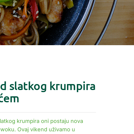
d slatkog krumpira
rćem
latkog krumpira oni postaju nova
 woku. Ovaj vikend uživamo u