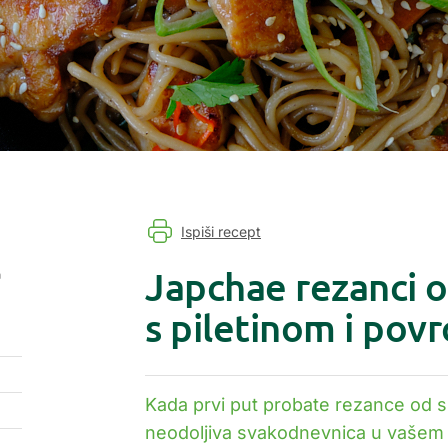
Ispiši recept
Japchae rezanci o
a
s piletinom i pov
Kada prvi put probate rezance od s
neodoljiva svakodnevnica u vašem