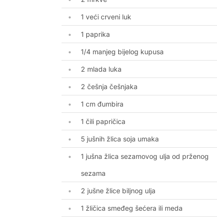
1 veći crveni luk
1 paprika
1/4 manjeg bijelog kupusa
2 mlada luka
2 češnja češnjaka
1 cm đumbira
1 čili papričica
5 jušnih žlica soja umaka
1 jušna žlica sezamovog ulja od prženog
sezama
2 jušne žlice biljnog ulja
1 žličica smeđeg šećera ili meda