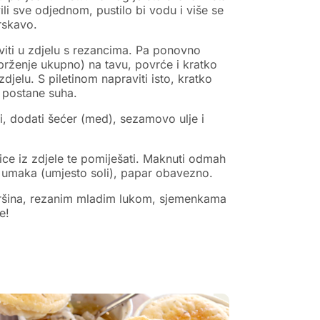
ili sve odjednom, pustilo bi vodu i više se
hrskavo.
aviti u zdjelu s rezancima. Pa ponovno
 prženje ukupno) na tavu, povrće i kratko
 zdjelu. S piletinom napraviti isto, kratko
 postane suha.
li, dodati šećer (med), sezamovo ulje i
ice iz zdjele te pomiješati. Maknuti odmah
ja umaka (umjesto soli), papar obavezno.
peršina, rezanim mladim lukom, sjemenkama
e!