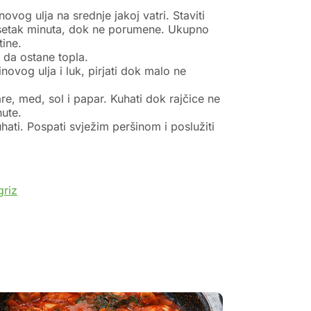
inovog ulja na srednje jakoj vatri. Staviti
desetak minuta, dok ne porumene. Ukupno
tine.
ti da ostane topla.
inovog ulja i luk, pirjati dok malo ne
re, med, sol i papar. Kuhati dok rajčice ne
ute.
kuhati. Pospati svježim peršinom i poslužiti
riz