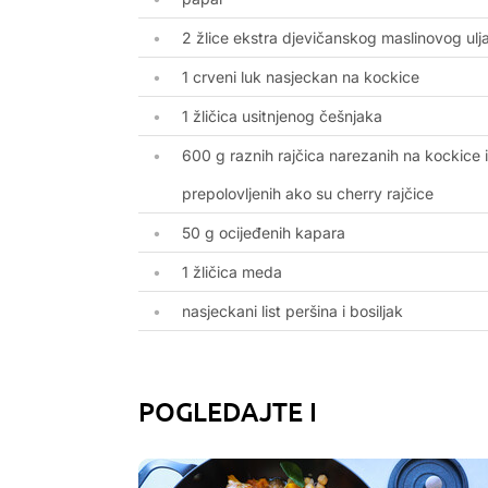
2 žlice ekstra djevičanskog maslinovog ulj
1 crveni luk nasjeckan na kockice
1 žličica usitnjenog češnjaka
600 g raznih rajčica narezanih na kockice il
prepolovljenih ako su cherry rajčice
50 g ocijeđenih kapara
1 žličica meda
nasjeckani list peršina i bosiljak
POGLEDAJTE I