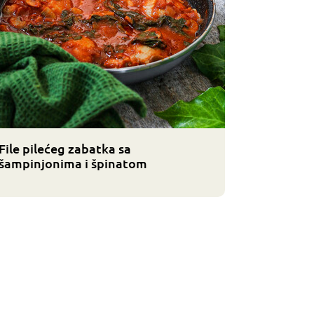
File pilećeg zabatka sa
šampinjonima i špinatom