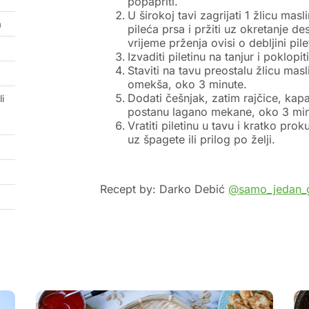
popapriti.
U širokoj tavi zagrijati 1 žlicu masl
a
pileća prsa i pržiti uz okretanje 
vrijeme prženja ovisi o debljini pile
Izvaditi piletinu na tanjur i poklopi
Staviti na tavu preostalu žlicu masl
omekša, oko 3 minute.
Dodati češnjak, zatim rajčice, kapa
i
postanu lagano mekane, oko 3 min
Vratiti piletinu u tavu i kratko pro
uz špagete ili prilog po želji.
Recept by: Darko Debić
@samo_jedan_g