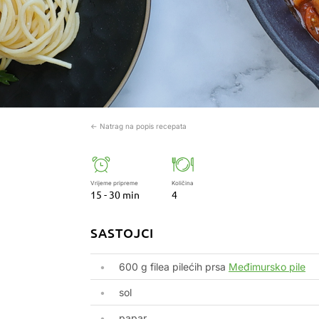
← Natrag na popis recepata
Vrijeme pripreme
Količina
15 - 30 min
4
SASTOJCI
600 g filea pilećih prsa
Međimursko pile
sol
papar