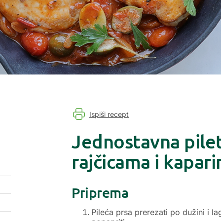
Ispiši recept
Jednostavna pilet
rajčicama i kapar
Priprema
Pileća prsa prerezati po dužini i la