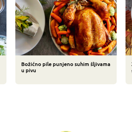
Božićno pile punjeno suhim šljivama
u pivu