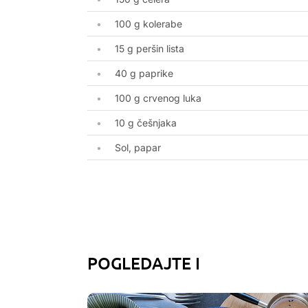
100 g kolerabe
15 g peršin lista
40 g paprike
100 g crvenog luka
10 g češnjaka
Sol, papar
POGLEDAJTE I