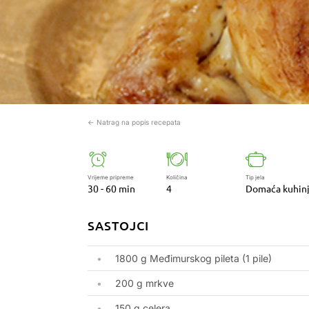
← Natrag na popis recepata
Vrijeme pripreme
Količina
Tip jela
30 - 60 min
4
Domaća kuhin
SASTOJCI
1800 g Međimurskog pileta (1 pile)
200 g mrkve
150 g celera