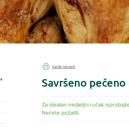
Ispiši recept
Savršeno pečeno 
ja
Za idealan nedjeljni ručak isprobaj
Nećete požaliti.