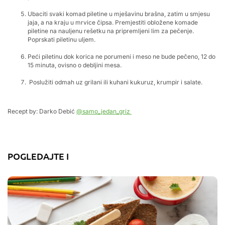
Ubaciti svaki komad piletine u mješavinu brašna, zatim u smjesu
jaja, a na kraju u mrvice čipsa. Premjestiti obložene komade
piletine na nauljenu rešetku na pripremljeni lim za pečenje.
Poprskati piletinu uljem.
Peći piletinu dok korica ne porumeni i meso ne bude pečeno, 12 do
15 minuta, ovisno o debljini mesa.
Poslužiti odmah uz grilani ili kuhani kukuruz, krumpir i salate.
Recept by: Darko Debić
@samo_jedan_griz
POGLEDAJTE I