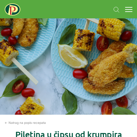
← Natrag na popis recepata
Piletina u čipsu od krumpira