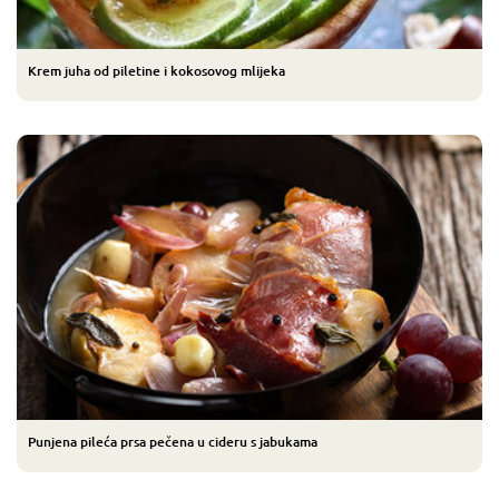
Krem juha od piletine i kokosovog mlijeka
Punjena pileća prsa pečena u cideru s jabukama