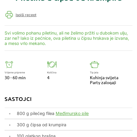
Ispiši recept
Svi volimo pohanu piletinu, ali ne želimo pržiti u dubokom ulju,
zar ne? Iako iz pećnice, ova piletina u čipsu hrskava je izvana,
a meso vrlo mekano.
Vrijeme pripreme
Količina
Tip jela
30 - 60 min
4
Kuhinja svijeta
Party zalogaji
SASTOJCI
800 g pilećeg filea
Međimursko pile
300 g čipsa od krumpira
100 glatkog brašna