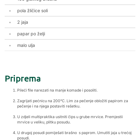
pola žličice soli
2 jaja
papar po želji
malo ulja
Priprema
Pileći file narezati na manje komade i posoliti.
Zagrijati pećnicu na 200°C. Lim za pečenje obložiti papirom za
pečenje i na njega postaviti rešetku.
U zdjeli multipraktika usitniti čips u grube mrvice. Premjestii
mrvice u veliku, plitku posudu.
U drugoj posudi pomiješati brašno s paprom. Umutiti jaja u trećoj
posudi.