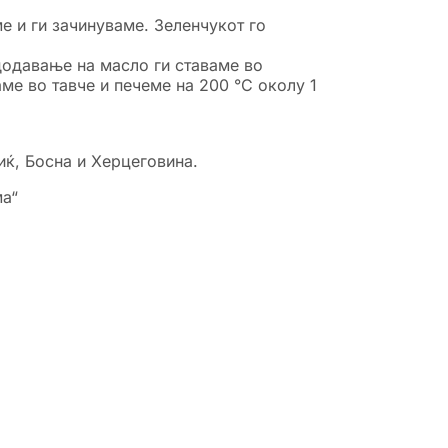
е и ги зачинуваме. Зеленчукот го
 додавање на масло ги ставаме во
аме во тавче и печеме на 200 °C околу 1
иќ, Босна и Херцеговина.
ма“