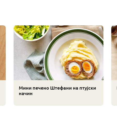
Мини печено Штефани на птујски
начин