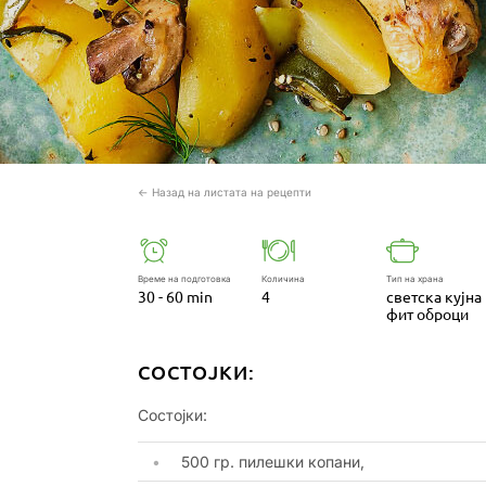
← Назад на листата на рецепти
Време на подготовка
Количина
Тип на храна
30 - 60 min
4
светска кујна
фит оброци
СОСТОЈКИ:
Состојки:
500 гр. пилешки копани,