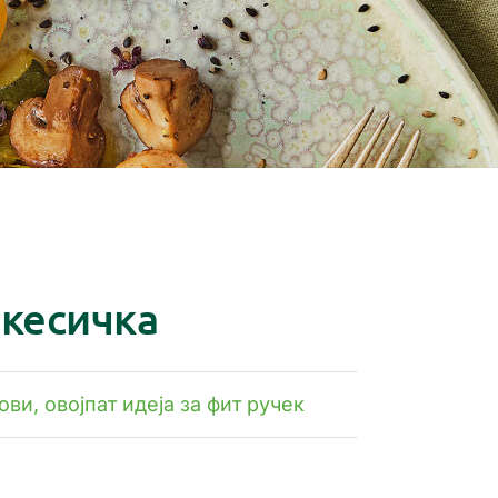
 кесичка
ви, овојпат идеја за фит ручек