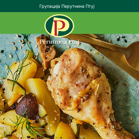
Групација Перутнина Птуј