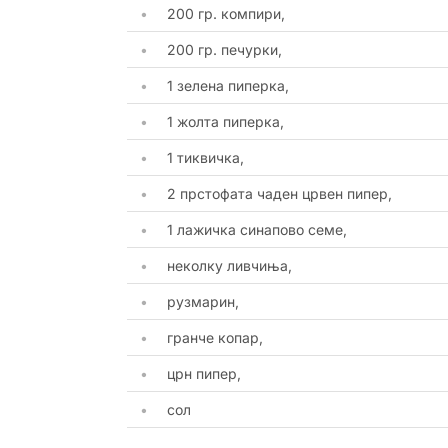
200 гр. компири,
200 гр. печурки,
1 зелена пиперка,
1 жолта пиперка,
1 тиквичка,
2 прстофата чаден црвен пипер,
1 лажичка синапово семе,
неколку ливчиња,
рузмарин,
гранче копар,
црн пипер,
сол