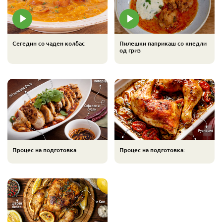
Сегедин со чаден колбас
Пилешки паприкаш со кнедли
од гриз
Процес на подготовка
Процес на подготовка: