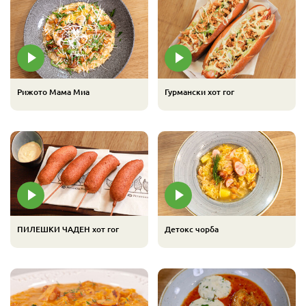
Рижото Мама Миа
Гурмански хот гог
ПИЛЕШКИ ЧАДЕН хот гог
Детокс чорба