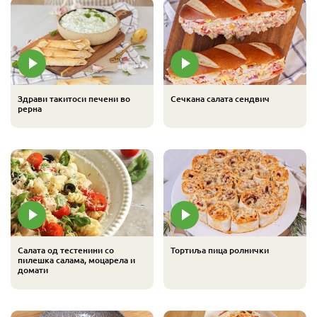
Здрави такитоси печени во
Сечкана салата сендвич
рерна
Салата од тестенини со
Тортиља пица ролнички
пилешка салама, моцарела и
домати