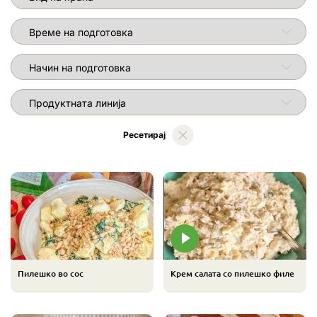
Време на подготовка
Начин на подготовка
RecipeHolderPage.LABEL_PRODUCT_LINE_TITLE
Ресетирај
Пилешко во сос
Kрем салата со пилешко филе