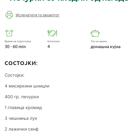
Испечатете го рецептот
Време на подготовка
Количина
Тип на храна
30 - 60 min
4
домашна кујна
СОСТОЈКИ:
Состојки:
4 мисиркини шницли
400 гр. печурки
1 главица кромид
3 чешниња лук
2 лажички сенф