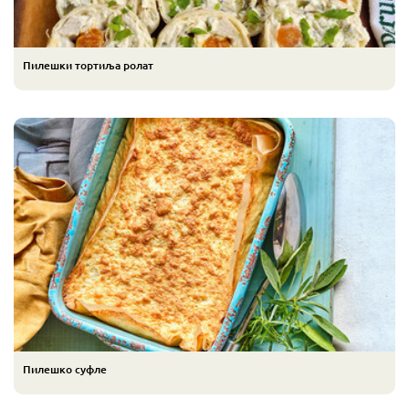
Пилешки тортиља ролат
Пилешко суфле