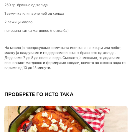
250 гр. брашно од хељда
1 земичка или парче леб од хељда
2 лажици масло
половина китка магдонос (по желба)
На масло ја препржуваме земичката исечкана на коцки или лебот,
малку ја оладуваме и го додаваме инстант брашното од хељда.
Додаваме 7 до 8 дл солена вода. Смесата ја мешаме, го додаваме
исечканиот магдонос и формираме кнедли, коишто во жешка вода ги
вариме од 10 до 15 минути.
ПРОВЕРЕТЕ ГО ИСТО ТАКА