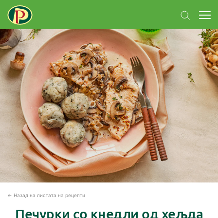
← Назад на листата на рецепти
Печурки со кнедли од хељда