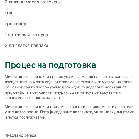
2 лажици масло за печење
сол
црн пипер
1 дл течност за супа
2 дл слатка павлака
Процес на подготовка
Мисиркините шницли ги препржуваме на масло од двете страни за да
добијат златно жолта боја, ги ставаме на страна и ги чуваме на топло.
Во истиот сад го препржуваме кромидот, го додаваме исечканиот
лук, сенфот и исечканите печурки, уште малку препржуваме и
залеваме со течноста за супа.
Мисиркините шницли ги ставаме во сосот и покриваме и ги динстаме
уште некое време. Пота ја додаваме павлаката, уште малку динстаме
и потоа послужуваме.
Кнедли од хељда