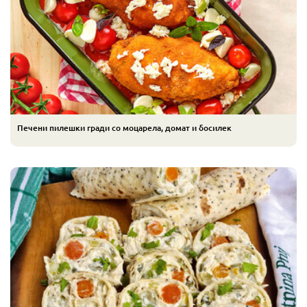
Печени пилешки гради со моцарела, домат и босилек