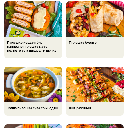
Пилешко кордон блу -
Пилешко бурито
панирано пилешко месо
полнето со кашкавал и шунка
Топла пилешка супа со кнедли
Фит ражничи