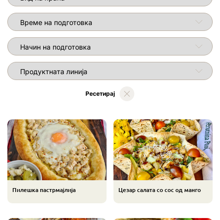
Време на подготовка
Начин на подготовка
RecipeHolderPage.LABEL_PRODUCT_LINE_TITLE
Ресетирај
Пилешка пастрмајлија
Цезар салата со сос од манго