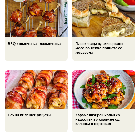
BBQ копанчиња - лижавчиња
Плескавица од мисиркино
месо во лепче полнета со
моцарела
Сочни пилешки увијачи
Карамелизиран копан со
надкопан во карамел од
калинка и портокал