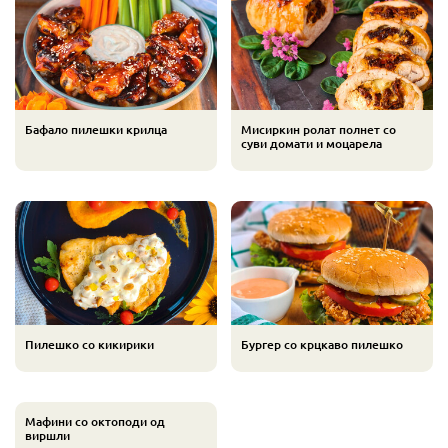
Бафало пилешки крилца
Мисиркин ролат полнет со
суви домати и моцарела
Пилешко со кикирики
Бургер со крцкаво пилешко
Мафини со октоподи од
виршли