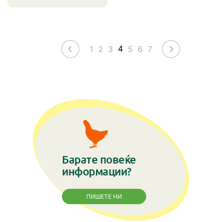
4
1
2
3
5
6
7
Барате повеќе
информации?
ПИШЕТЕ НИ